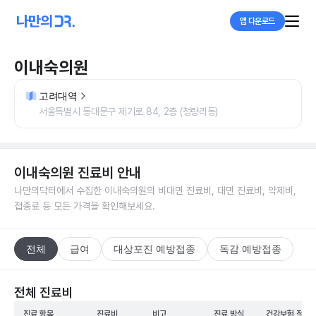
앱 다운로드
이내숙의원
고려대역
서울특별시 동대문구 제기로 84, 2층 (청량리동)
이내숙의원
진료비 안내
나만의닥터에서 수집한
이내숙의원
의 비대면 진료비, 대면 진료비, 약제비,
접종료 등 모든 가격을 확인해보세요.
전체
급여
대상포진 예방접종
독감 예방접종
전체 진료비
진료 항목
진료비
비고
진료 방식
건강보험 적용