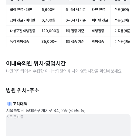
급여 진료 · 대면
5,600원
6~64세 기준
대면 진료
적용(급여)
급여 진료 · 비대면
6,700원
6~64세 기준
비대면 진료
적용(급여)
대상포진 예방접종
120,000원
1회 접종 기준
예방접종
미적용(비급여)
독감 예방접종
35,000원
1회 접종 기준
예방접종
미적용(비급여)
이내숙의원
위치·영업시간
나만의닥터에서 수집한
이내숙의원
의 위치와 영업시간을 확인해보세요.
병원 위치•주소
고려대역
서울특별시 동대문구 제기로 84, 2층 (청량리동)
지도 준비 중