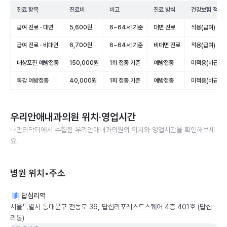
진료 항목
진료비
비고
진료 방식
건강보험 적용
급여 진료 · 대면
5,600원
6~64세 기준
대면 진료
적용(급여)
급여 진료 · 비대면
6,700원
6~64세 기준
비대면 진료
적용(급여)
대상포진 예방접종
150,000원
1회 접종 기준
예방접종
미적용(비급여)
독감 예방접종
40,000원
1회 접종 기준
예방접종
미적용(비급여)
우리안애내과의원
위치·영업시간
나만의닥터에서 수집한
우리안애내과의원
의 위치와 영업시간을 확인해보세
요.
병원 위치•주소
답십리역
서울특별시 동대문구 전농로 36, 답십리포레스트스퀘어 4층 401호 (답십
리동)