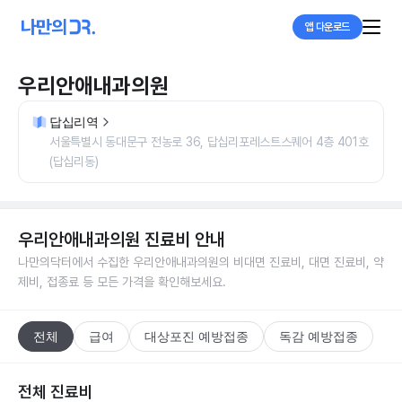
앱 다운로드
우리안애내과의원
답십리역
서울특별시 동대문구 전농로 36, 답십리포레스트스퀘어 4층 401호
(답십리동)
우리안애내과의원
진료비 안내
나만의닥터에서 수집한
우리안애내과의원
의 비대면 진료비, 대면 진료비, 약
제비, 접종료 등 모든 가격을 확인해보세요.
전체
급여
대상포진 예방접종
독감 예방접종
전체 진료비