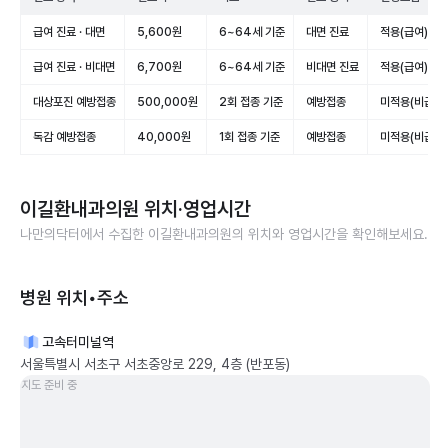
급여 진료 · 대면
5,600원
6~64세 기준
대면 진료
적용(급여)
급여 진료 · 비대면
6,700원
6~64세 기준
비대면 진료
적용(급여)
대상포진 예방접종
500,000원
2회 접종 기준
예방접종
미적용(비급여)
독감 예방접종
40,000원
1회 접종 기준
예방접종
미적용(비급여)
이길환내과의원
위치·영업시간
나만의닥터에서 수집한
이길환내과의원
의 위치와 영업시간을 확인해보세요.
병원 위치•주소
고속터미널역
서울특별시 서초구 서초중앙로 229, 4층 (반포동)
지도 준비 중