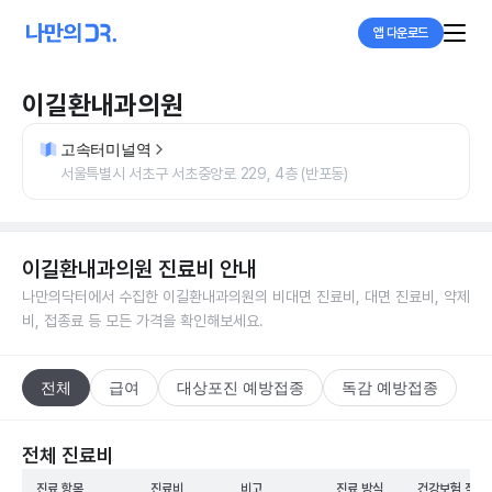
앱 다운로드
이길환내과의원
고속터미널역
서울특별시 서초구 서초중앙로 229, 4층 (반포동)
이길환내과의원
진료비 안내
나만의닥터에서 수집한
이길환내과의원
의 비대면 진료비, 대면 진료비, 약제
비, 접종료 등 모든 가격을 확인해보세요.
전체
급여
대상포진 예방접종
독감 예방접종
전체 진료비
진료 항목
진료비
비고
진료 방식
건강보험 적용