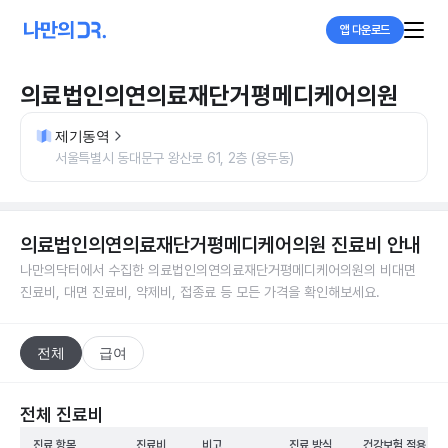
앱 다운로드
의료법인의연의료재단거평메디케어의원
제기동역
서울특별시 동대문구 왕산로 61, 2층 (용두동)
의료법인의연의료재단거평메디케어의원
진료비 안내
나만의닥터에서 수집한
의료법인의연의료재단거평메디케어의원
의 비대면
진료비, 대면 진료비, 약제비, 접종료 등 모든 가격을 확인해보세요.
전체
급여
전체 진료비
진료 항목
진료비
비고
진료 방식
건강보험 적용