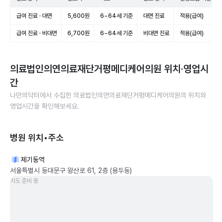
급여 진료 · 대면
5,600원
6~64세 기준
대면 진료
적용(급여)
급여 진료 · 비대면
6,700원
6~64세 기준
비대면 진료
적용(급여)
의료법인의연의료재단거평메디케어의원
위치·영업시
간
나만의닥터에서 수집한
의료법인의연의료재단거평메디케어의원
의 위치와
영업시간을 확인해보세요.
병원 위치•주소
제기동역
서울특별시 동대문구 왕산로 61, 2층 (용두동)
지도 준비 중