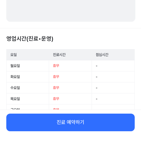
영업시간(진료•운영)
요일
진료시간
점심시간
월요일
휴무
-
화요일
휴무
-
수요일
휴무
-
목요일
휴무
-
금요일
휴무
-
토요일
휴무
-
진료 예약하기
일요일
휴무
-