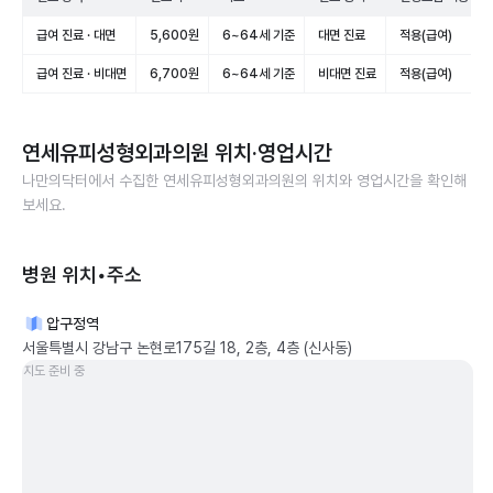
급여 진료 · 대면
5,600원
6~64세 기준
대면 진료
적용(급여)
급여 진료 · 비대면
6,700원
6~64세 기준
비대면 진료
적용(급여)
연세유피성형외과의원
위치·영업시간
나만의닥터에서 수집한
연세유피성형외과의원
의 위치와 영업시간을 확인해
보세요.
병원 위치•주소
압구정역
서울특별시 강남구 논현로175길 18, 2층, 4층 (신사동)
지도 준비 중