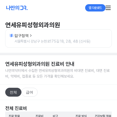
앱 다운로드
연세유피성형외과의원
압구정역
서울특별시 강남구 논현로175길 18, 2층, 4층 (신사동)
연세유피성형외과의원
진료비 안내
나만의닥터에서 수집한
연세유피성형외과의원
의 비대면 진료비, 대면 진료
비, 약제비, 접종료 등 모든 가격을 확인해보세요.
전체
급여
전체 진료비
진료 항목
진료비
비고
진료 방식
건강보험 적용