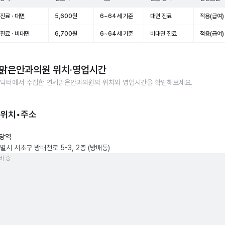
진료 · 대면
5,600원
6~64세 기준
대면 진료
적용(급여)
진료 · 비대면
6,700원
6~64세 기준
비대면 진료
적용(급여)
맑은안과의원
위치·영업시간
닥터에서 수집한
연세맑은안과의원
의 위치와 영업시간을 확인해보세요.
 위치•주소
당역
별시 서초구 방배천로 5-3, 2층 (방배동)
비 중