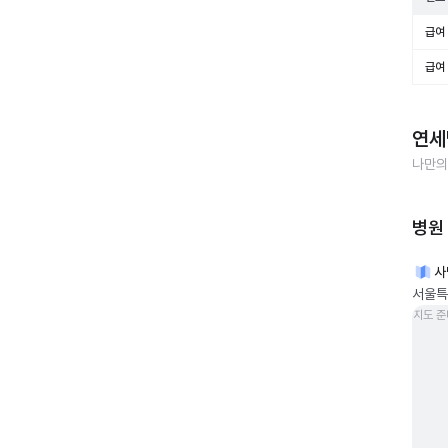
급여 
급여 
연세
나만의
병원
사
서울특
지도 준