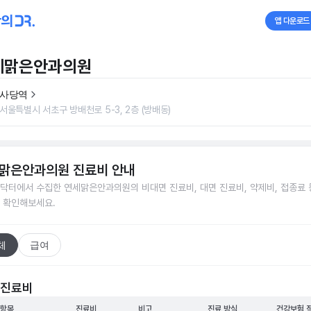
앱 다운로드
세맑은안과의원
사당역
서울특별시 서초구 방배천로 5-3, 2층 (방배동)
맑은안과의원
진료비 안내
닥터에서 수집한
연세맑은안과의원
의 비대면 진료비, 대면 진료비, 약제비, 접종료 
 확인해보세요.
체
급여
 진료비
 항목
진료비
비고
진료 방식
건강보험 