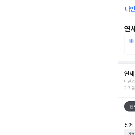
연
연세
나만의
가격을
전
전체
진료