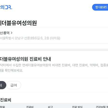
앱 다운로드
세더블유여성의원
선릉역
서울특별시 강남구 선릉로86길 6, 2층 (대치동)
더블유여성의원
진료비 안내
닥터에서 수집한
연세더블유여성의원
의 비대면 진료비, 대면 진료비, 약제비, 접종료
격을 확인해보세요.
체
급여
 진료비
 항목
진료비
비고
진료 방식
건강보험 