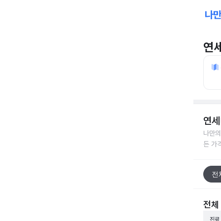
연
연세
나만의
든 가
전
전체
진료