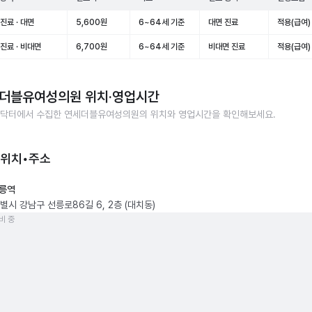
진료 · 대면
5,600원
6~64세 기준
대면 진료
적용(급여)
진료 · 비대면
6,700원
6~64세 기준
비대면 진료
적용(급여)
더블유여성의원
위치·영업시간
닥터에서 수집한
연세더블유여성의원
의 위치와 영업시간을 확인해보세요.
 위치•주소
릉역
별시 강남구 선릉로86길 6, 2층 (대치동)
비 중