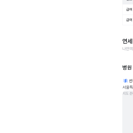
급여 
급여 
연세
나만의
병원
선
서울특
지도 준