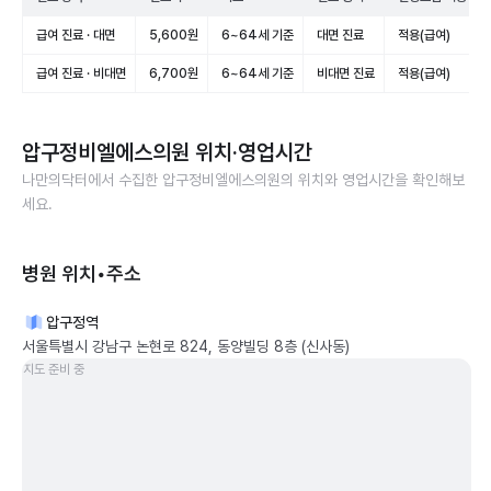
급여 진료 · 대면
5,600원
6~64세 기준
대면 진료
적용(급여)
급여 진료 · 비대면
6,700원
6~64세 기준
비대면 진료
적용(급여)
압구정비엘에스의원
위치·영업시간
나만의닥터에서 수집한
압구정비엘에스의원
의 위치와 영업시간을 확인해보
세요.
병원 위치•주소
압구정역
서울특별시 강남구 논현로 824, 동양빌딩 8층 (신사동)
지도 준비 중