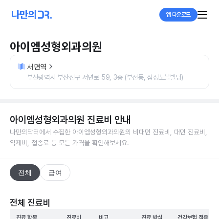
앱 다운로드
아이엠성형외과의원
서면역
부산광역시 부산진구 서면로 59, 3층 (부전동, 삼정노블빌딩)
아이엠성형외과의원
진료비 안내
나만의닥터에서 수집한
아이엠성형외과의원
의 비대면 진료비, 대면 진료비,
약제비, 접종료 등 모든 가격을 확인해보세요.
전체
급여
전체 진료비
진료 항목
진료비
비고
진료 방식
건강보험 적용