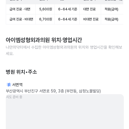
급여 진료 · 대면
5,600원
6~64세 기준
대면 진료
적용(급여)
급여 진료 · 비대면
6,700원
6~64세 기준
비대면 진료
적용(급여)
아이엠성형외과의원
위치·영업시간
나만의닥터에서 수집한
아이엠성형외과의원
의 위치와 영업시간을 확인해보
세요.
병원 위치•주소
서면역
부산광역시 부산진구 서면로 59, 3층 (부전동, 삼정노블빌딩)
지도 준비 중