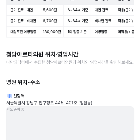
급여 진료 · 대면
5,600원
6~64세 기준
대면 진료
적용(급여)
급여 진료 · 비대면
6,700원
6~64세 기준
비대면 진료
적용(급여)
대상포진 예방접종
180,000원
1회 접종 기준
예방접종
미적용(비급여)
청담아르티의원
위치·영업시간
나만의닥터에서 수집한
청담아르티의원
의 위치와 영업시간을 확인해보세요.
병원 위치•주소
신당역
서울특별시 강남구 압구정로 445, 401호 (청담동)
지도 준비 중