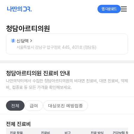
앱 다운로드
청담아르티의원
신당역
서울특별시 강남구 압구정로 445, 401호 (청담동)
청담아르티의원
진료비 안내
나만의닥터에서 수집한
청담아르티의원
의 비대면 진료비, 대면 진료비, 약제
비, 접종료 등 모든 가격을 확인해보세요.
전체
급여
대상포진 예방접종
전체 진료비
진료 항목
진료비
비고
진료 방식
건강보험 적용