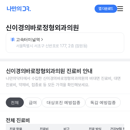
앱 다운로드
신이경의바로정형외과의원
고속터미널역
서울특별시 서초구 신반포로 177, 2층 (잠원동)
신이경의바로정형외과의원
진료비 안내
나만의닥터에서 수집한
신이경의바로정형외과의원
의 비대면 진료비, 대면
진료비, 약제비, 접종료 등 모든 가격을 확인해보세요.
전체
급여
대상포진 예방접종
독감 예방접종
전체 진료비
진료 항목
진료비
비고
진료 방식
건강보험 적용