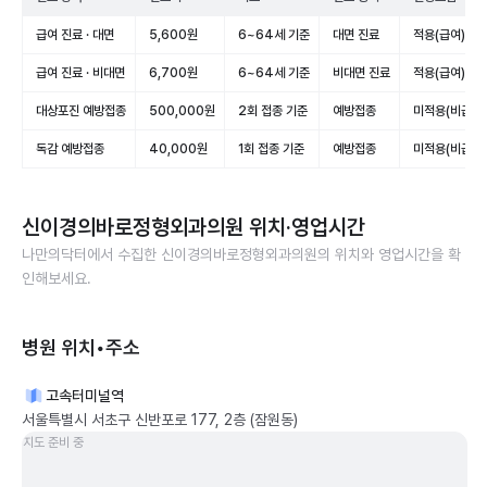
급여 진료 · 대면
5,600원
6~64세 기준
대면 진료
적용(급여)
급여 진료 · 비대면
6,700원
6~64세 기준
비대면 진료
적용(급여)
대상포진 예방접종
500,000원
2회 접종 기준
예방접종
미적용(비급여)
독감 예방접종
40,000원
1회 접종 기준
예방접종
미적용(비급여)
신이경의바로정형외과의원
위치·영업시간
나만의닥터에서 수집한
신이경의바로정형외과의원
의 위치와 영업시간을 확
인해보세요.
병원 위치•주소
고속터미널역
서울특별시 서초구 신반포로 177, 2층 (잠원동)
지도 준비 중