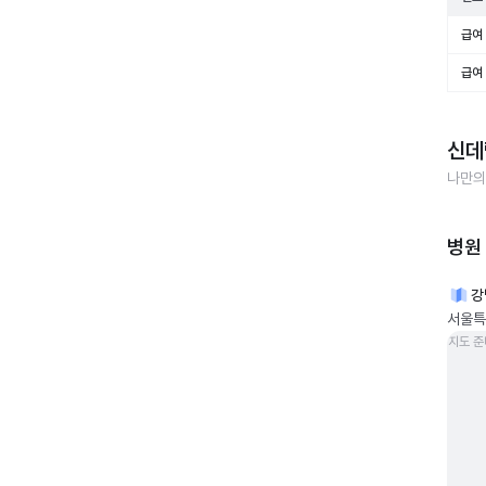
급여 
급여 
신데
나만의
병원
강
서울특
지도 준