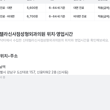
진료 · 대면
5,600원
6~64세 기준
대면 진료
적용(급여)
진료 · 비대면
6,700원
6~64세 기준
비대면 진료
적용(급여)
렐라신사점성형외과의원
위치·영업시간
닥터에서 수집한
신데렐라신사점성형외과의원
의 위치와 영업시간을 확인해보세요.
 위치•주소
남역
별시 강남구 도산대로 157, 신웅타워2 2층 (신사동)
비 중