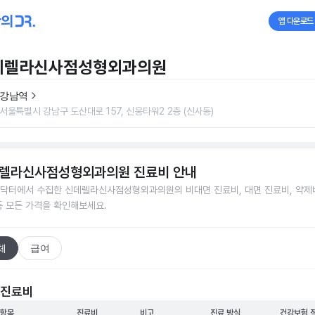
앱 다운로드
데렐라신사점성형외과의원
강남역
서울특별시 강남구 도산대로 157, 신웅타워2 2층 (신사동)
렐라신사점성형외과의원
진료비 안내
닥터에서 수집한
신데렐라신사점성형외과의원
의 비대면 진료비, 대면 진료비, 약제
등 모든 가격을 확인해보세요.
체
급여
 진료비
 항목
진료비
비고
진료 방식
건강보험 