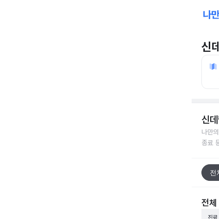
신
신데
나만의
종료 
전
전체
진료