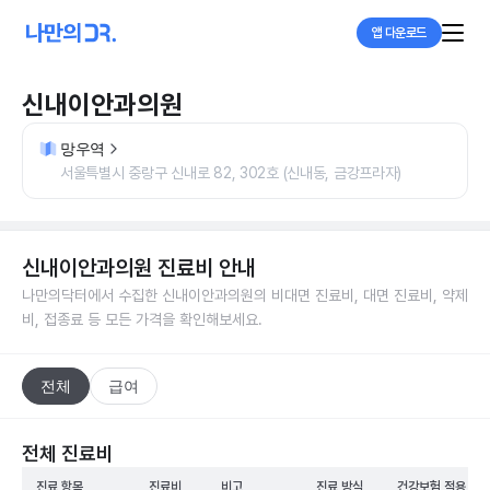
앱 다운로드
신내이안과의원
망우역
서울특별시 중랑구 신내로 82, 302호 (신내동, 금강프라자)
신내이안과의원
진료비 안내
나만의닥터에서 수집한
신내이안과의원
의 비대면 진료비, 대면 진료비, 약제
비, 접종료 등 모든 가격을 확인해보세요.
전체
급여
전체 진료비
진료 항목
진료비
비고
진료 방식
건강보험 적용