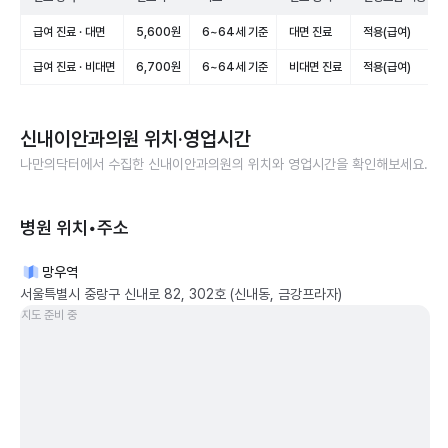
급여 진료 · 대면
5,600원
6~64세 기준
대면 진료
적용(급여)
급여 진료 · 비대면
6,700원
6~64세 기준
비대면 진료
적용(급여)
신내이안과의원
위치·영업시간
나만의닥터에서 수집한
신내이안과의원
의 위치와 영업시간을 확인해보세요.
병원 위치•주소
망우역
서울특별시 중랑구 신내로 82, 302호 (신내동, 금강프라자)
지도 준비 중