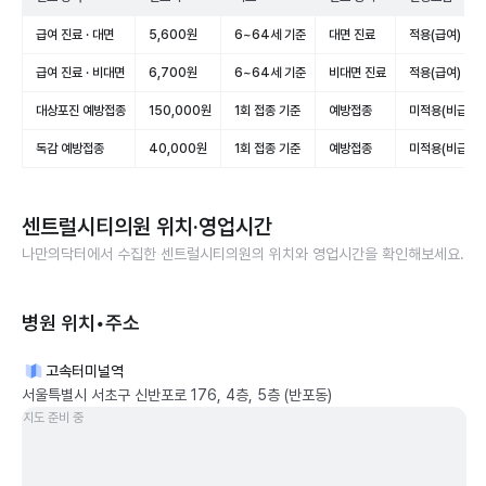
급여 진료 · 대면
5,600원
6~64세 기준
대면 진료
적용(급여)
급여 진료 · 비대면
6,700원
6~64세 기준
비대면 진료
적용(급여)
대상포진 예방접종
150,000원
1회 접종 기준
예방접종
미적용(비급여)
독감 예방접종
40,000원
1회 접종 기준
예방접종
미적용(비급여)
센트럴시티의원
위치·영업시간
나만의닥터에서 수집한
센트럴시티의원
의 위치와 영업시간을 확인해보세요.
병원 위치•주소
고속터미널역
서울특별시 서초구 신반포로 176, 4층, 5층 (반포동)
지도 준비 중