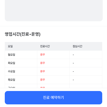
영업시간(진료•운영)
요일
진료시간
점심시간
월요일
휴무
-
화요일
휴무
-
수요일
휴무
-
목요일
휴무
-
금요일
휴무
-
토요일
휴무
-
진료 예약하기
일요일
휴무
-