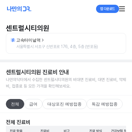
앱 다운로드
센트럴시티의원
고속터미널역
서울특별시 서초구 신반포로 176, 4층, 5층 (반포동)
센트럴시티의원
진료비 안내
나만의닥터에서 수집한
센트럴시티의원
의 비대면 진료비, 대면 진료비, 약제
비, 접종료 등 모든 가격을 확인해보세요.
전체
급여
대상포진 예방접종
독감 예방접종
전체 진료비
진료 항목
진료비
비고
진료 방식
건강보험 적용