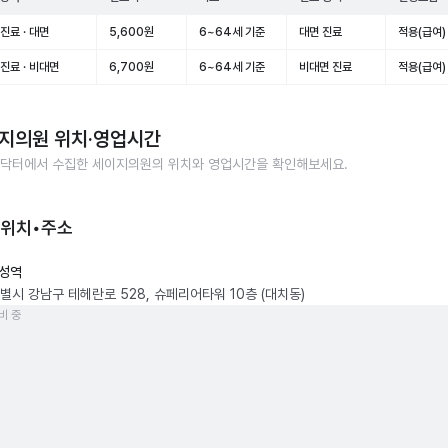
진료 · 대면
5,600원
6~64세 기준
대면 진료
적용(급여)
진료 · 비대면
6,700원
6~64세 기준
비대면 진료
적용(급여)
지의원
위치·영업시간
닥터에서 수집한
세이지의원
의 위치와 영업시간을 확인해보세요.
 위치•주소
성역
별시 강남구 테헤란로 528, 슈페리어타워 10층 (대치동)
비 중