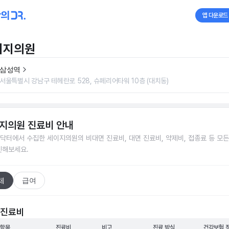
앱 다운로드
이지의원
삼성역
서울특별시 강남구 테헤란로 528, 슈페리어타워 10층 (대치동)
지의원
진료비 안내
닥터에서 수집한
세이지의원
의 비대면 진료비, 대면 진료비, 약제비, 접종료 등 모
인해보세요.
체
급여
 진료비
 항목
진료비
비고
진료 방식
건강보험 