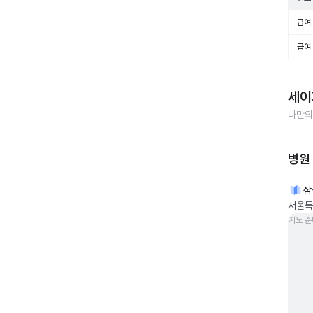
급여 
급여 
세이
나만의
병원
삼
서울특
지도 준