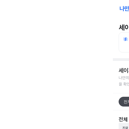
세
세이
나만의
을 확
전
전체
진료