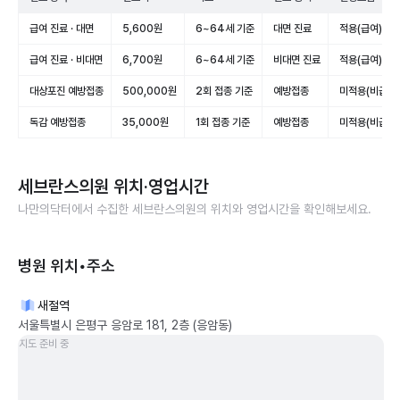
급여 진료 · 대면
5,600원
6~64세 기준
대면 진료
적용(급여)
급여 진료 · 비대면
6,700원
6~64세 기준
비대면 진료
적용(급여)
대상포진 예방접종
500,000원
2회 접종 기준
예방접종
미적용(비급여)
독감 예방접종
35,000원
1회 접종 기준
예방접종
미적용(비급여)
세브란스의원
위치·영업시간
나만의닥터에서 수집한
세브란스의원
의 위치와 영업시간을 확인해보세요.
병원 위치•주소
새절역
서울특별시 은평구 응암로 181, 2층 (응암동)
지도 준비 중