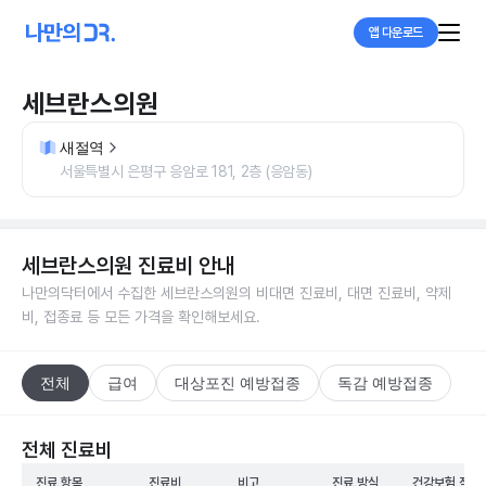
앱 다운로드
세브란스의원
새절역
서울특별시 은평구 응암로 181, 2층 (응암동)
세브란스의원
진료비 안내
나만의닥터에서 수집한
세브란스의원
의 비대면 진료비, 대면 진료비, 약제
비, 접종료 등 모든 가격을 확인해보세요.
전체
급여
대상포진 예방접종
독감 예방접종
전체 진료비
진료 항목
진료비
비고
진료 방식
건강보험 적용