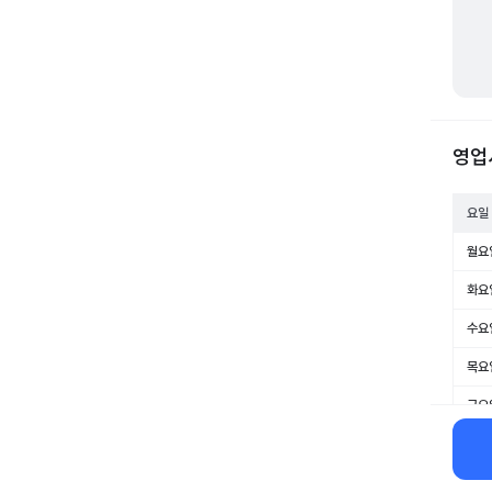
영업
요일
월요
화요
수요
목요
금요
토요
일요