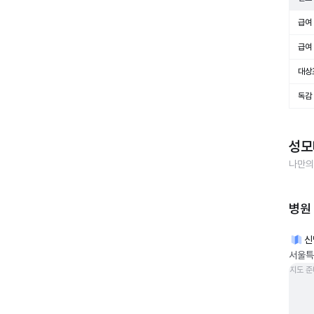
급여 
급여 
대상
독감
성모
나만의
병원
신
서울특
지도 준