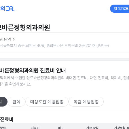
앱 다운로드
모바른정형외과의원
신당역
서울특별시 중구 퇴계로 409, 흥화브라운 오피스텔 2층 201호 (흥인동)
바른정형외과의원
진료비 안내
닥터에서 수집한
성모바른정형외과의원
의 비대면 진료비, 대면 진료비, 약제비, 접
가격을 확인해보세요.
체
급여
대상포진 예방접종
독감 예방접종
 진료비
 항목
진료비
비고
진료 방식
건강보험 