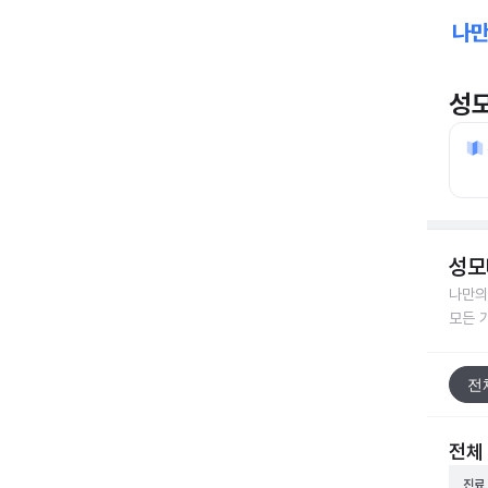
성
성모
나만의
모든 
전
전체
진료