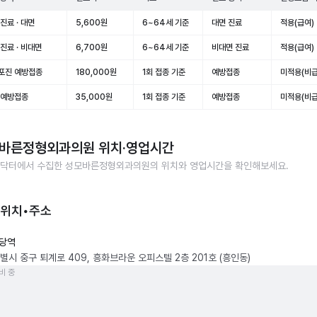
진료 · 대면
5,600원
6~64세 기준
대면 진료
적용(급여)
진료 · 비대면
6,700원
6~64세 기준
비대면 진료
적용(급여)
포진 예방접종
180,000원
1회 접종 기준
예방접종
미적용(비급
 예방접종
35,000원
1회 접종 기준
예방접종
미적용(비급
바른정형외과의원
위치·영업시간
닥터에서 수집한
성모바른정형외과의원
의 위치와 영업시간을 확인해보세요.
 위치•주소
당역
별시 중구 퇴계로 409, 흥화브라운 오피스텔 2층 201호 (흥인동)
비 중