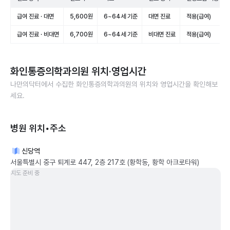
급여 진료 · 대면
5,600원
6~64세 기준
대면 진료
적용(급여)
급여 진료 · 비대면
6,700원
6~64세 기준
비대면 진료
적용(급여)
화인통증의학과의원
위치·영업시간
나만의닥터에서 수집한
화인통증의학과의원
의 위치와 영업시간을 확인해보
세요.
병원 위치•주소
신당역
서울특별시 중구 퇴계로 447, 2층 217호 (황학동, 황학 아크로타워)
지도 준비 중