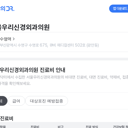
앱 다운로드
울우리신경외과의원
수영역
부산광역시 수영구 수영로 675, 큐비 메디컬센터 502호 (광안동)
우리신경외과의원
진료비 안내
닥터에서 수집한
서울우리신경외과의원
의 비대면 진료비, 대면 진료비, 약제비, 접
가격을 확인해보세요.
체
급여
대상포진 예방접종
 진료비
 항목
진료비
비고
진료 방식
건강보험 