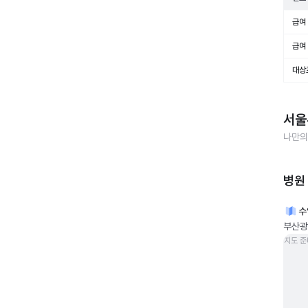
급여 
급여 
대상
서울
나만의
병원
수
부산광
지도 준