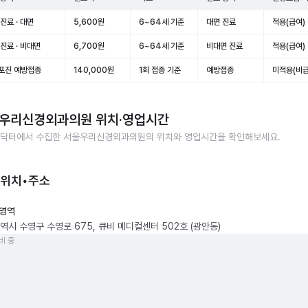
진료 · 대면
5,600원
6~64세 기준
대면 진료
적용(급여)
진료 · 비대면
6,700원
6~64세 기준
비대면 진료
적용(급여)
포진 예방접종
140,000원
1회 접종 기준
예방접종
미적용(비급
우리신경외과의원
위치·영업시간
닥터에서 수집한
서울우리신경외과의원
의 위치와 영업시간을 확인해보세요.
 위치•주소
영역
역시 수영구 수영로 675, 큐비 메디컬센터 502호 (광안동)
비 중