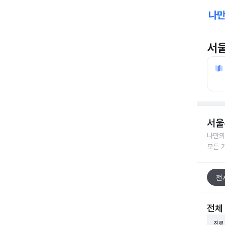
서
서울
나만의
모든 
전
전체
진료