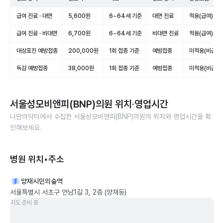
급여 진료 · 대면
5,600원
6~64세 기준
대면 진료
적용(급여)
급여 진료 · 비대면
6,700원
6~64세 기준
비대면 진료
적용(급여)
대상포진 예방접종
200,000원
1회 접종 기준
예방접종
미적용(비급여)
독감 예방접종
38,000원
1회 접종 기준
예방접종
미적용(비급여)
서울성모비앤피(BNP)의원
위치·영업시간
나만의닥터에서 수집한
서울성모비앤피(BNP)의원
의 위치와 영업시간을 확
인해보세요.
병원 위치•주소
양재시민의숲역
서울특별시 서초구 언남1길 3, 2층 (양재동)
지도 준비 중