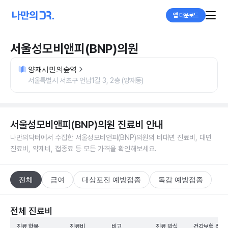
앱 다운로드
서울성모비앤피(BNP)의원
양재시민의숲역
서울특별시 서초구 언남1길 3, 2층 (양재동)
서울성모비앤피(BNP)의원
진료비 안내
나만의닥터에서 수집한
서울성모비앤피(BNP)의원
의 비대면 진료비, 대면
진료비, 약제비, 접종료 등 모든 가격을 확인해보세요.
전체
급여
대상포진 예방접종
독감 예방접종
전체 진료비
진료 항목
진료비
비고
진료 방식
건강보험 적용