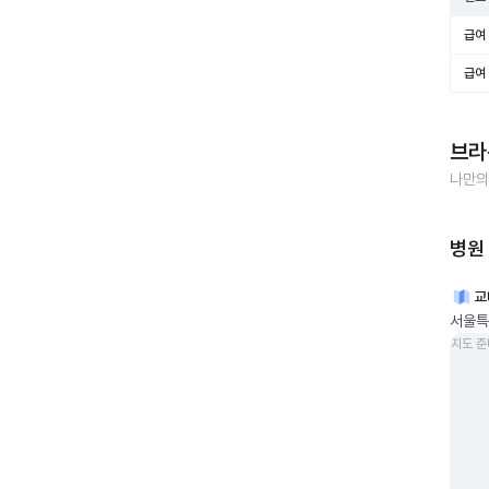
급여 
급여 
브라
나만의
병원
교
서울특
지도 준