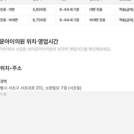
진료 · 대면
5,600원
6~64세 기준
대면 진료
적용(급여)
진료 · 비대면
6,700원
6~64세 기준
비대면 진료
적용(급여)
운아이의원
위치·영업시간
닥터에서 수집한
브라운아이의원
의 위치와 영업시간을 확인해보세요.
 위치•주소
대역
별시 서초구 서초대로 310, 소망빌딩 7층 (서초동)
비 중