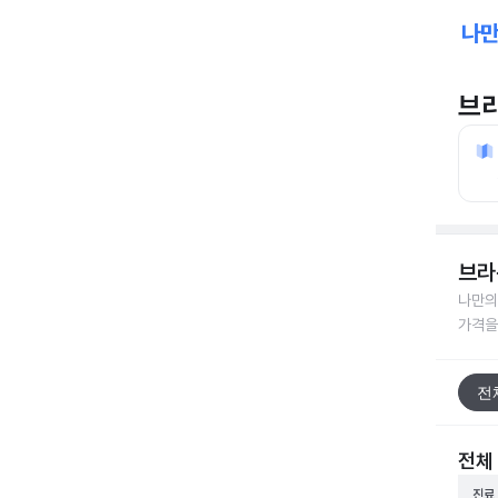
브
브라
나만의
가격을
전
전체
진료