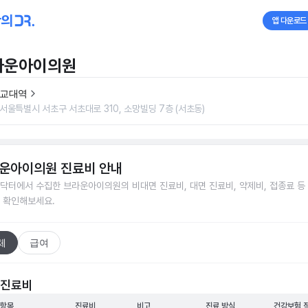
앱 다운로드
라운아이의원
교대역
서울특별시 서초구 서초대로 310, 소망빌딩 7층 (서초동)
운아이의원
진료비 안내
닥터에서 수집한
브라운아이의원
의 비대면 진료비, 대면 진료비, 약제비, 접종료 등
 확인해보세요.
체
급여
 진료비
 항목
진료비
비고
진료 방식
건강보험 