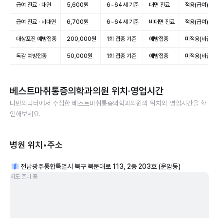
급여 진료 · 대면
5,600원
6~64세 기준
대면 진료
적용(급여)
급여 진료 · 비대면
6,700원
6~64세 기준
비대면 진료
적용(급여)
대상포진 예방접종
200,000원
1회 접종 기준
예방접종
미적용(비급여)
독감 예방접종
50,000원
1회 접종 기준
예방접종
미적용(비급여)
베스트마취통증의학과의원
위치·영업시간
나만의닥터에서 수집한
베스트마취통증의학과의원
의 위치와 영업시간을 확
인해보세요.
병원 위치•주소
전남광주통합특별시 북구 북문대로 113, 2층 203호 (운암동)
지도 준비 중