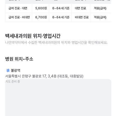
급여 진료 · 대면
5,600원
6~64세 기준
대면 진료
적용(급여)
급여 진료 · 비대면
6,700원
6~64세 기준
비대면 진료
적용(급여)
백세내과의원
위치·영업시간
나만의닥터에서 수집한
백세내과의원
의 위치와 영업시간을 확인해보세요.
병원 위치•주소
불광역
서울특별시 은평구 불광로 17, 3,4층 (대조동, 대흥빌딩)
지도 준비 중