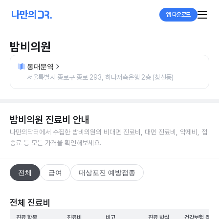
앱 다운로드
밤비의원
동대문역
서울특별시 종로구 종로 293, 하나저축은행 2층 (창신동)
밤비의원
진료비 안내
나만의닥터에서 수집한
밤비의원
의 비대면 진료비, 대면 진료비, 약제비, 접
종료 등 모든 가격을 확인해보세요.
전체
급여
대상포진 예방접종
전체 진료비
진료 항목
진료비
비고
진료 방식
건강보험 적용