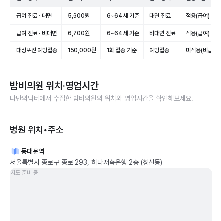
급여 진료 · 대면
5,600원
6~64세 기준
대면 진료
적용(급여)
급여 진료 · 비대면
6,700원
6~64세 기준
비대면 진료
적용(급여)
대상포진 예방접종
150,000원
1회 접종 기준
예방접종
미적용(비급여)
밤비의원
위치·영업시간
나만의닥터에서 수집한
밤비의원
의 위치와 영업시간을 확인해보세요.
병원 위치•주소
동대문역
서울특별시 종로구 종로 293, 하나저축은행 2층 (창신동)
지도 준비 중