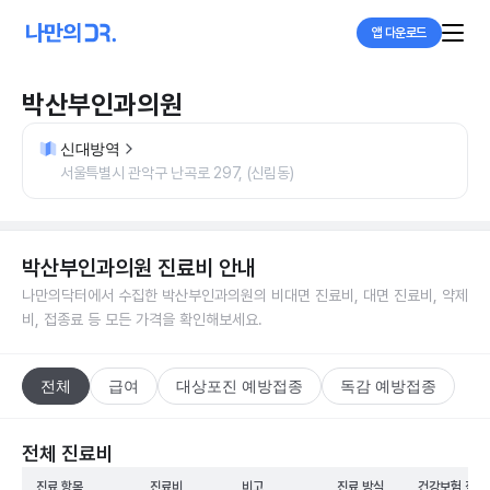
앱 다운로드
박산부인과의원
신대방역
서울특별시 관악구 난곡로 297, (신림동)
박산부인과의원
진료비 안내
나만의닥터에서 수집한
박산부인과의원
의 비대면 진료비, 대면 진료비, 약제
비, 접종료 등 모든 가격을 확인해보세요.
전체
급여
대상포진 예방접종
독감 예방접종
전체 진료비
진료 항목
진료비
비고
진료 방식
건강보험 적용