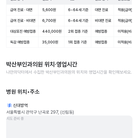
급여 진료 · 대면
5,600원
6~64세 기준
대면 진료
적용(급여)
급여 진료 · 비대면
6,700원
6~64세 기준
비대면 진료
적용(급여)
대상포진 예방접종
440,000원
2회 접종 기준
예방접종
미적용(비급여
독감 예방접종
35,000원
1회 접종 기준
예방접종
미적용(비급여
박산부인과의원
위치·영업시간
나만의닥터에서 수집한
박산부인과의원
의 위치와 영업시간을 확인해보세요.
병원 위치•주소
신대방역
서울특별시 관악구 난곡로 297, (신림동)
지도 준비 중