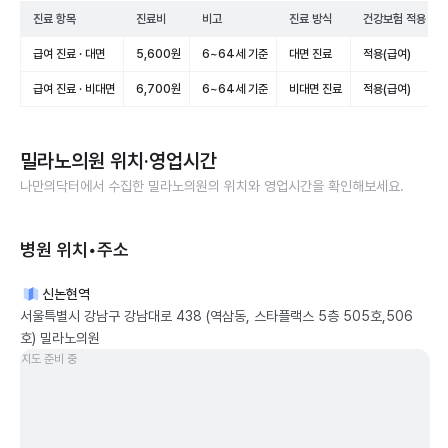
진료 항목
진료비
비고
진료 방식
건강보험 적용
급여 진료 · 대면
5,600원
6~64세 기준
대면 진료
적용(급여)
급여 진료 · 비대면
6,700원
6~64세 기준
비대면 진료
적용(급여)
밀라노의원
위치·영업시간
나만의닥터에서 수집한
밀라노의원
의 위치와 영업시간을 확인해보세요.
병원 위치•주소
신논현역
서울특별시 강남구 강남대로 438 (역삼동, 스타플랙스 5층 505호,506
호) 밀라노의원
지도 준비 중