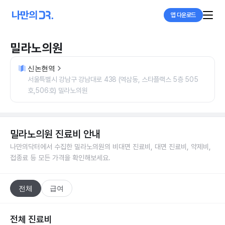
앱 다운로드
밀라노의원
신논현역
서울특별시 강남구 강남대로 438 (역삼동, 스타플랙스 5층 505
호,506호) 밀라노의원
밀라노의원
진료비 안내
나만의닥터에서 수집한
밀라노의원
의 비대면 진료비, 대면 진료비, 약제비,
접종료 등 모든 가격을 확인해보세요.
전체
급여
전체 진료비