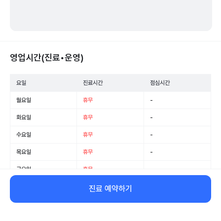
영업시간(진료•운영)
요일
진료시간
점심시간
월요일
휴무
-
화요일
휴무
-
수요일
휴무
-
목요일
휴무
-
금요일
휴무
-
토요일
휴무
-
진료 예약하기
일요일
휴무
-