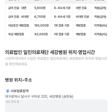
급여 진료 · 대면
5,600원
6~64세 기준
대면 진료
적용(급여)
급여 진료 · 비대면
6,700원
6~64세 기준
비대면 진료
적용(급여)
대상포진 예방접종
190,000원
1회 접종 기준
예방접종
미적용(비급여)
독감 예방접종
40,000원
1회 접종 기준
예방접종
미적용(비급여)
의료법인 일민의료재단 세강병원
위치·영업시간
나만의닥터에서 수집한
의료법인 일민의료재단 세강병원
의 위치와 영업시간
을 확인해보세요.
병원 위치•주소
서부정류장역
대구광역시 달서구 구마로 220, 세강병원 (송현동)
지도 준비 중