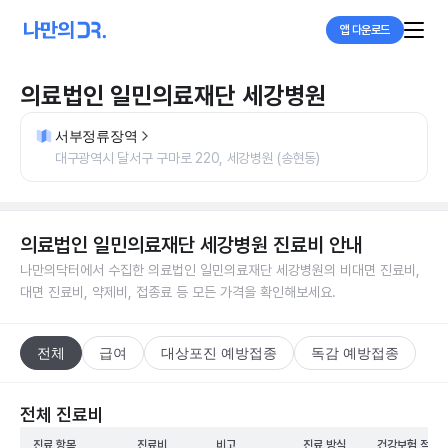
앱 다운로드
의료법인 일민의료재단 세강병원
서부정류장역
대구광역시 달서구 구마로 220, 세강병원 (송현동)
의료법인 일민의료재단 세강병원
진료비 안내
나만의닥터에서 수집한
의료법인 일민의료재단 세강병원
의 비대면 진료비,
대면 진료비, 약제비, 접종료 등 모든 가격을 확인해보세요.
전체
급여
대상포진 예방접종
독감 예방접종
전체 진료비
진료 항목
진료비
비고
진료 방식
건강보험 적용