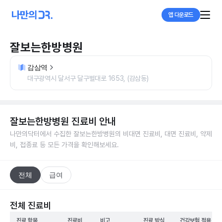
앱 다운로드
잘보는한방병원
감삼역
대구광역시 달서구 달구벌대로 1653, (감삼동)
잘보는한방병원
진료비 안내
나만의닥터에서 수집한
잘보는한방병원
의 비대면 진료비, 대면 진료비, 약제
비, 접종료 등 모든 가격을 확인해보세요.
전체
급여
전체 진료비
진료 항목
진료비
비고
진료 방식
건강보험 적용