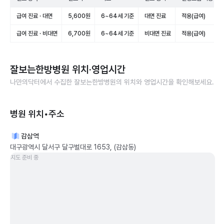
급여 진료 · 대면
5,600원
6~64세 기준
대면 진료
적용(급여)
급여 진료 · 비대면
6,700원
6~64세 기준
비대면 진료
적용(급여)
잘보는한방병원
위치·영업시간
나만의닥터에서 수집한
잘보는한방병원
의 위치와 영업시간을 확인해보세요.
병원 위치•주소
감삼역
대구광역시 달서구 달구벌대로 1653, (감삼동)
지도 준비 중