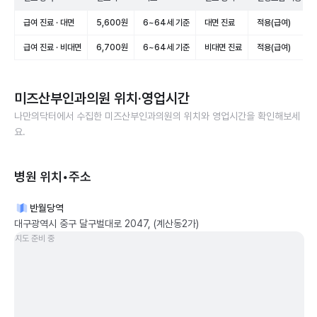
급여 진료 · 대면
5,600원
6~64세 기준
대면 진료
적용(급여)
급여 진료 · 비대면
6,700원
6~64세 기준
비대면 진료
적용(급여)
미즈산부인과의원
위치·영업시간
나만의닥터에서 수집한
미즈산부인과의원
의 위치와 영업시간을 확인해보세
요.
병원 위치•주소
반월당역
대구광역시 중구 달구벌대로 2047, (계산동2가)
지도 준비 중