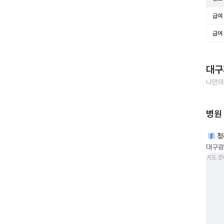
급여 
급여 
대구
나만의
병원
청
대구광
지도 준