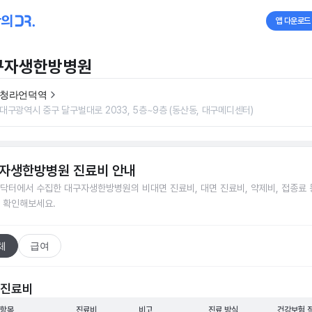
앱 다운로드
구자생한방병원
청라언덕역
대구광역시 중구 달구벌대로 2033, 5층~9층 (동산동, 대구메디센터)
자생한방병원
진료비 안내
닥터에서 수집한
대구자생한방병원
의 비대면 진료비, 대면 진료비, 약제비, 접종료 
 확인해보세요.
체
급여
 진료비
 항목
진료비
비고
진료 방식
건강보험 