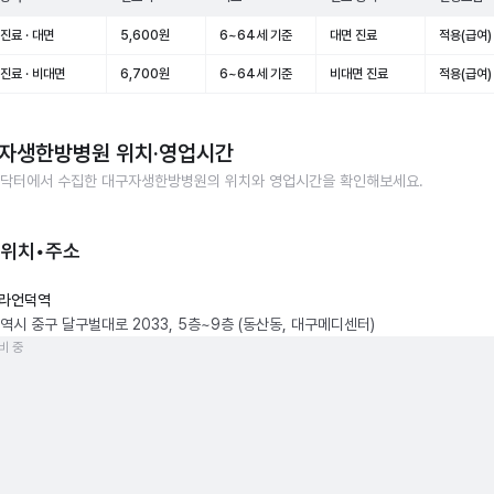
진료 · 대면
5,600원
6~64세 기준
대면 진료
적용(급여)
진료 · 비대면
6,700원
6~64세 기준
비대면 진료
적용(급여)
자생한방병원
위치·영업시간
닥터에서 수집한
대구자생한방병원
의 위치와 영업시간을 확인해보세요.
 위치•주소
라언덕역
역시 중구 달구벌대로 2033, 5층~9층 (동산동, 대구메디센터)
비 중