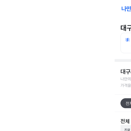
대
대구
나만의
가격을
전
전체
진료