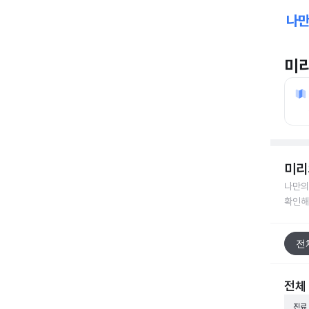
미
미리
나만의
확인해
전
전체
진료