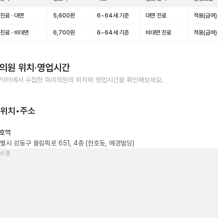
진료 · 대면
5,600원
6~64세 기준
대면 진료
적용(급여)
진료 · 비대면
6,700원
6~64세 기준
비대면 진료
적용(급여)
의원
위치·영업시간
닥터에서 수집한
미리의원
의 위치와 영업시간을 확인해보세요.
 위치•주소
호역
별시 강동구 올림픽로 651, 4층 (천호동, 예경빌딩)
비 중