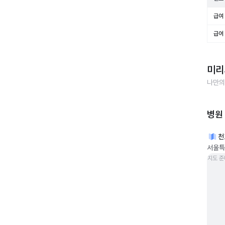
급여 
급여 
미리
나만의
병원
천
서울특
지도 준