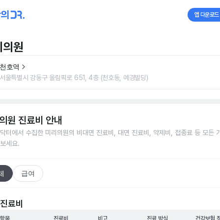
앱 다운로드
리의원
천호역
서울특별시 강동구 올림픽로 651, 4층 (천호동, 예경빌딩)
의원
진료비 안내
닥터에서 수집한
미리의원
의 비대면 진료비, 대면 진료비, 약제비, 접종료 등 모든 
보세요.
체
급여
 진료비
 항목
진료비
비고
진료 방식
건강보험 