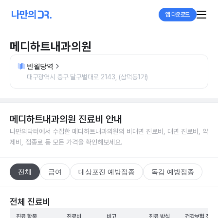
앱 다운로드
메디하트내과의원
반월당역
대구광역시 중구 달구벌대로 2143, (삼덕동1가)
메디하트내과의원
진료비 안내
나만의닥터에서 수집한
메디하트내과의원
의 비대면 진료비, 대면 진료비, 약
제비, 접종료 등 모든 가격을 확인해보세요.
전체
급여
대상포진 예방접종
독감 예방접종
전체 진료비
진료 항목
진료비
비고
진료 방식
건강보험 적용