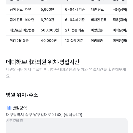
급여 진료 · 대면
5,600원
6~64세 기준
대면 진료
적용(급여)
급여 진료 · 비대면
6,700원
6~64세 기준
비대면 진료
적용(급여)
대상포진 예방접종
500,000원
2회 접종 기준
예방접종
미적용(비급여)
독감 예방접종
40,000원
1회 접종 기준
예방접종
미적용(비급여)
메디하트내과의원
위치·영업시간
나만의닥터에서 수집한
메디하트내과의원
의 위치와 영업시간을 확인해보세
요.
병원 위치•주소
반월당역
대구광역시 중구 달구벌대로 2143, (삼덕동1가)
지도 준비 중