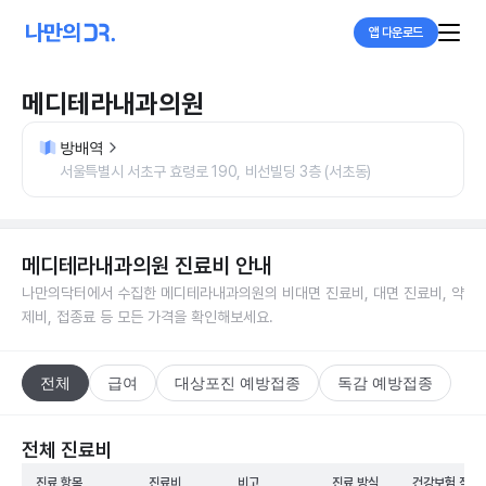
앱 다운로드
메디테라내과의원
방배역
서울특별시 서초구 효령로 190, 비선빌딩 3층 (서초동)
메디테라내과의원
진료비 안내
나만의닥터에서 수집한
메디테라내과의원
의 비대면 진료비, 대면 진료비, 약
제비, 접종료 등 모든 가격을 확인해보세요.
전체
급여
대상포진 예방접종
독감 예방접종
전체 진료비
진료 항목
진료비
비고
진료 방식
건강보험 적용