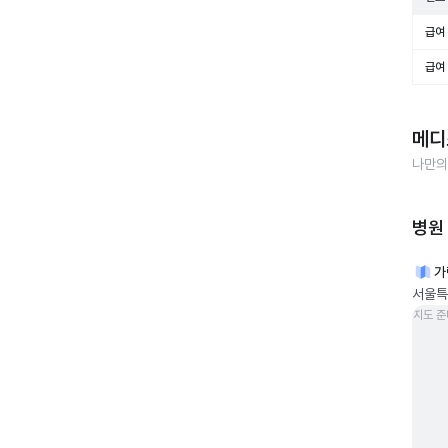
급여 
급여 
메디
나만의
병원
가
서울특별
지도 준