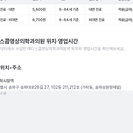
진료 · 대면
5,600원
6~64세 기준
대면 진료
적용(급여)
진료 · 비대면
6,700원
6~64세 기준
비대면 진료
적용(급여)
스콥영상의학과의원
위치·영업시간
닥터에서 수집한
메디스콥영상의학과의원
의 위치와 영업시간을 확인해보세요.
 위치•주소
락시장역
시 송파구 송파대로28길 27, 102동 211,212호 (가락동, 송파성원쌍떼빌)
비 중