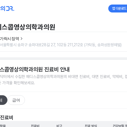
앱 다운로드
디스콥영상의학과의원
가락시장역
서울특별시 송파구 송파대로28길 27, 102동 211,212호 (가락동, 송파성원쌍떼빌)
스콥영상의학과의원
진료비 안내
닥터에서 수집한
메디스콥영상의학과의원
의 비대면 진료비, 대면 진료비, 약제비, 
든 가격을 확인해보세요.
체
급여
 진료비
 항목
진료비
비고
진료 방식
건강보험 