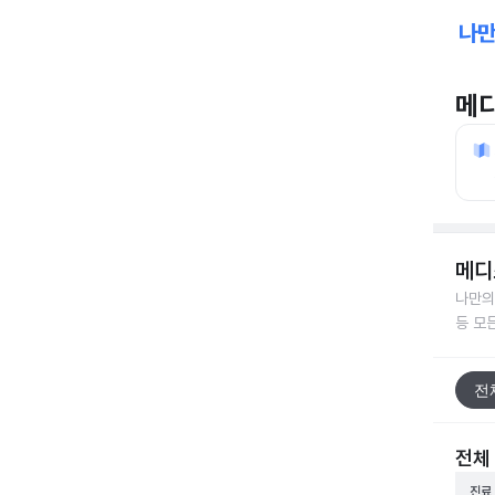
메
메디
나만의
등 모
전
전체
진료