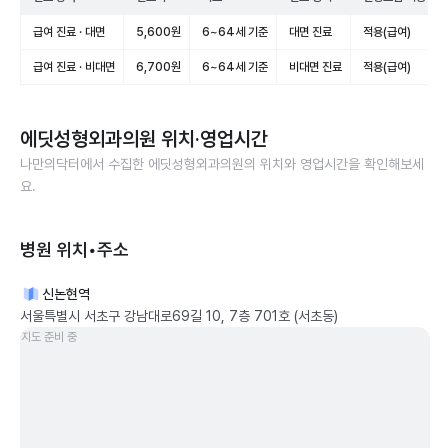
급여 진료 · 대면
5,600원
6~64세 기준
대면 진료
적용(급여)
급여 진료 · 비대면
6,700원
6~64세 기준
비대면 진료
적용(급여)
에딧성형외과의원
위치·영업시간
나만의닥터에서 수집한
에딧성형외과의원
의 위치와 영업시간을 확인해보세
요.
병원 위치•주소
신논현역
서울특별시 서초구 강남대로69길 10, 7층 701호 (서초동)
지도 준비 중