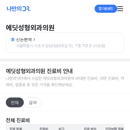
앱 다운로드
에딧성형외과의원
신논현역
서울특별시 서초구 강남대로69길 10, 7층 701호 (서초동)
에딧성형외과의원
진료비 안내
나만의닥터에서 수집한
에딧성형외과의원
의 비대면 진료비, 대면 진료비, 약
제비, 접종료 등 모든 가격을 확인해보세요.
전체
급여
전체 진료비
진료 항목
진료비
비고
진료 방식
건강보험 적용