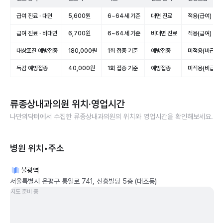
급여 진료 · 대면
5,600원
6~64세 기준
대면 진료
적용(급여)
급여 진료 · 비대면
6,700원
6~64세 기준
비대면 진료
적용(급여)
대상포진 예방접종
180,000원
1회 접종 기준
예방접종
미적용(비급여)
독감 예방접종
40,000원
1회 접종 기준
예방접종
미적용(비급여)
류종상내과의원
위치·영업시간
나만의닥터에서 수집한
류종상내과의원
의 위치와 영업시간을 확인해보세요.
병원 위치•주소
불광역
서울특별시 은평구 통일로 741, 신흥빌딩 5층 (대조동)
지도 준비 중