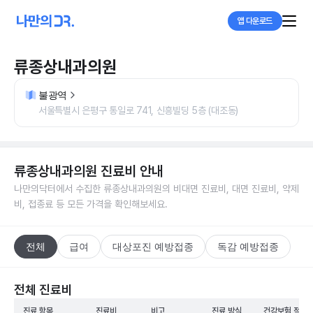
앱 다운로드
류종상내과의원
불광역
서울특별시 은평구 통일로 741, 신흥빌딩 5층 (대조동)
류종상내과의원
진료비 안내
나만의닥터에서 수집한
류종상내과의원
의 비대면 진료비, 대면 진료비, 약제
비, 접종료 등 모든 가격을 확인해보세요.
전체
급여
대상포진 예방접종
독감 예방접종
전체 진료비
진료 항목
진료비
비고
진료 방식
건강보험 적용