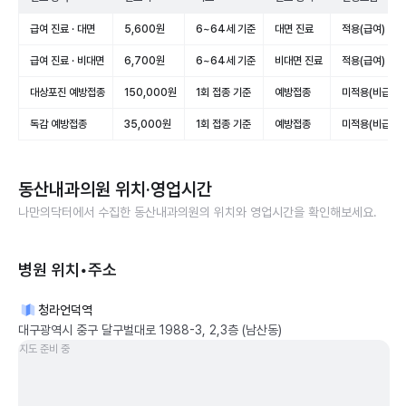
급여 진료 · 대면
5,600원
6~64세 기준
대면 진료
적용(급여)
급여 진료 · 비대면
6,700원
6~64세 기준
비대면 진료
적용(급여)
대상포진 예방접종
150,000원
1회 접종 기준
예방접종
미적용(비급여)
독감 예방접종
35,000원
1회 접종 기준
예방접종
미적용(비급여)
동산내과의원
위치·영업시간
나만의닥터에서 수집한
동산내과의원
의 위치와 영업시간을 확인해보세요.
병원 위치•주소
청라언덕역
대구광역시 중구 달구벌대로 1988-3, 2,3층 (남산동)
지도 준비 중