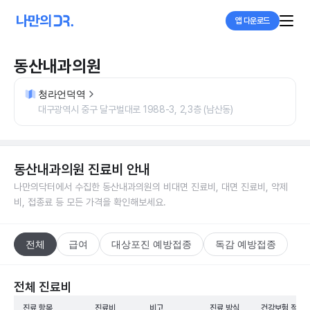
앱 다운로드
동산내과의원
청라언덕역
대구광역시 중구 달구벌대로 1988-3, 2,3층 (남산동)
동산내과의원
진료비 안내
나만의닥터에서 수집한
동산내과의원
의 비대면 진료비, 대면 진료비, 약제
비, 접종료 등 모든 가격을 확인해보세요.
전체
급여
대상포진 예방접종
독감 예방접종
전체 진료비
진료 항목
진료비
비고
진료 방식
건강보험 적용