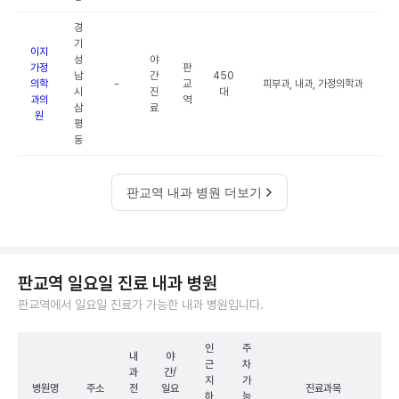
경
기
이지
성
야
가정
판
남
간
450
의학
-
교
피부과, 내과, 가정의학과
시
진
대
과의
역
삼
료
원
평
동
판교역 내과 병원 더보기
판교역 일요일 진료 내과 병원
판교역에서 일요일 진료가 가능한 내과 병원입니다.
인
주
내
야
근
차
과
간/
지
가
병원명
주소
전
일요
진료과목
하
능