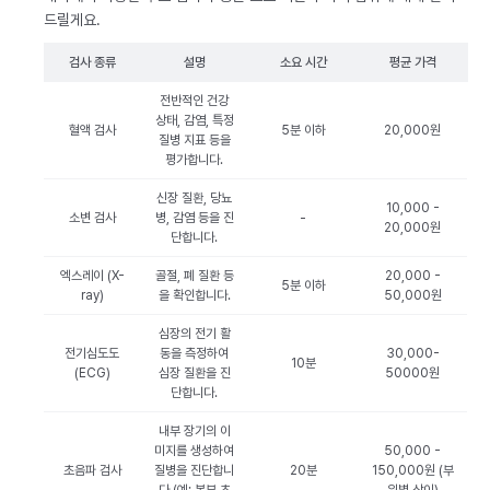
드릴게요.
검사 종류
설명
소요 시간
평균 가격
전반적인 건강
상태, 감염, 특정
혈액 검사
5분 이하
20,000원
질병 지표 등을
평가합니다.
신장 질환, 당뇨
10,000 -
소변 검사
병, 감염 등을 진
-
20,000원
단합니다.
엑스레이 (X-
골절, 폐 질환 등
20,000 -
5분 이하
ray)
을 확인합니다.
50,000원
심장의 전기 활
전기심도도
동을 측정하여
30,000-
10분
(ECG)
심장 질환을 진
50000원
단합니다.
내부 장기의 이
미지를 생성하여
50,000 -
초음파 검사
질병을 진단합니
20분
150,000원 (부