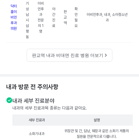
기
이비
닥터
성
인후
야
확
홍이
판
남
과
간
인
이비인후과, 내과, 소아청소년
비인
교
시
전문
진
필
과
후과
역
삼
의 1
료
요
의원
평
명
동
판교역 내과 비대면 진료 병원 더보기
내과 방문 전 주의사항
내과 세부 진료분야
내과의 세부 진료과목 종류는 다음과 같아요.
세부 진료과
설명
위장관 및 간, 담낭, 췌장과 같은 소화기 계통의
소화기내과
질환을 전문적으로 다룹니다.