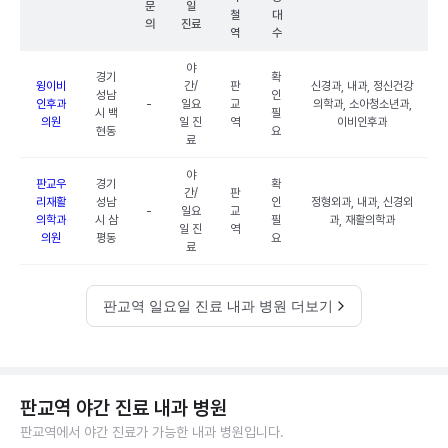
문
일
철
대
의
진료
역
수
야
경기
확
윙이비
간/
판
신경과, 내과, 정신건강
성남
인
인후과
-
일요
교
의학과, 소아청소년과,
시 백
필
의원
일 진
역
이비인후과
현동
요
료
야
판교우
경기
확
간/
판
리재활
성남
인
정형외과, 내과, 신경외
-
일요
교
의학과
시 삼
필
과, 재활의학과
일 진
역
의원
평동
요
료
판교역 일요일 진료 내과 병원 더보기
판교역 야간 진료 내과 병원
판교역에서 야간 진료가 가능한 내과 병원입니다.