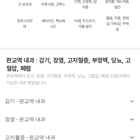
간염, 간경화, 담
입마름, 메스꺼움,
간 보조제
우루사정, 고덱스
석증
발진
졸음, 두통, 권태
항히스타민
세티리진, 펙소페
비염, 두드러기,
감, 마비감, 무력
제
나딘
약물 발진
증
판교역 내과 : 감기, 장염, 고지혈증, 부정맥, 당뇨, 고
혈압, 폐렴
판교역에서 감기, 장염, 고지혈증, 부정맥, 당뇨, 고혈압, 폐렴 진료/처방이
가능한 내과 병원입니다.
감기 - 판교역 내과
장염 - 판교역 내과
고지혈증 - 판교역 내과