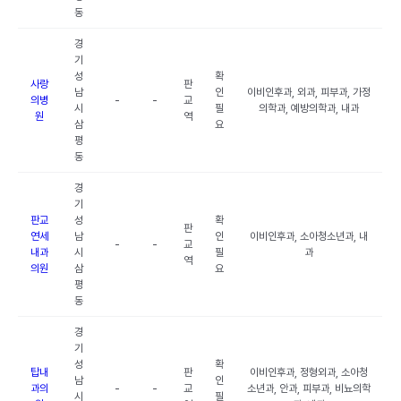
동
경
기
성
확
사랑
판
남
인
이비인후과, 외과, 피부과, 가정
의병
-
-
교
시
필
의학과, 예방의학과, 내과
원
역
삼
요
평
동
경
기
판교
성
확
판
연세
남
인
이비인후과, 소아청소년과, 내
-
-
교
내과
시
필
과
역
의원
삼
요
평
동
경
기
성
확
탑내
판
이비인후과, 정형외과, 소아청
남
인
과의
-
-
교
소년과, 안과, 피부과, 비뇨의학
시
필