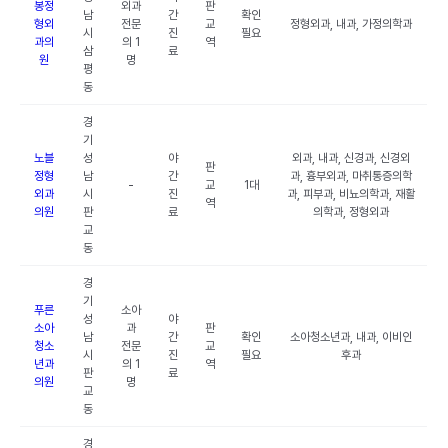
봉정
외과
판
남
간
확인
형외
전문
교
정형외과, 내과, 가정의학과
시
진
필요
과의
의 1
역
삼
료
원
명
평
동
경
기
노블
성
야
외과, 내과, 신경과, 신경외
판
정형
남
간
과, 흉부외과, 마취통증의학
-
교
1대
외과
시
진
과, 피부과, 비뇨의학과, 재활
역
의원
판
료
의학과, 정형외과
교
동
경
기
푸른
소아
성
야
소아
과
판
남
간
확인
소아청소년과, 내과, 이비인
청소
전문
교
시
진
필요
후과
년과
의 1
역
판
료
의원
명
교
동
경