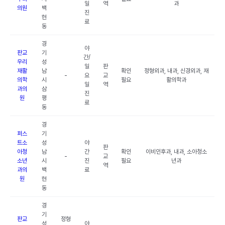
일
역
과
의원
백
진
현
료
동
경
야
판교
기
간/
우리
성
일
판
재활
남
확인
정형외과, 내과, 신경외과, 재
-
요
교
의학
시
필요
활의학과
일
역
과의
삼
진
원
평
료
동
경
퍼스
기
트소
성
야
판
아청
남
간
확인
이비인후과, 내과, 소아청소
-
교
소년
시
진
필요
년과
역
과의
백
료
원
현
동
경
기
판교
정형
성
야