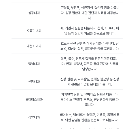
고혈압, 부정맥, 심근경색, 협심증 등을 다룹니
심장내과
다. 심장 질환에 대한 진단과 치료를 제공합니
다.
폐, 기관지 질환을 다룹니다. 천식, COPD, 폐
호흡기내과
암 등의 진단과 치료를 전문으로 합니다.
호르몬 관련 질환과 대사 장애를 다룹니다. 당
내분비내과
뇨병, 갑상선 질환, 골다공증 등을 포함합니다.
혈액, 골수, 림프계 질환을 전문적으로 다룹니
혈액내과
다. 빈혈, 백혈병, 림프종 등의 진단과 치료를
담당합니다.
신장 질환 및 요로감염, 전해질 불균형 등 신장
신장내과
과 관련된 다양한 문제를 다룹니다.
자가면역 질환 및 류마티스 질환을 다룹니다.
류마티스내과
류마티스 관절염, 루푸스, 전신경화증 등을 다
룹니다.
바이러스, 박테리아, 결핵균, 기생충, 곰팡이 등
감염내과
에 의한 감염성 질환을 전문적으로 다룹니다.