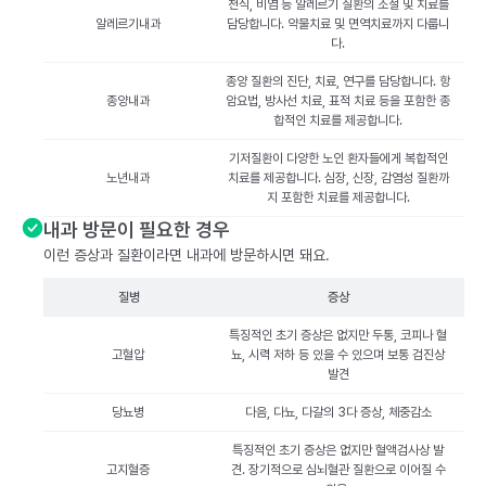
천식, 비염 등 알레르기 질환의 조절 및 치료를
알레르기내과
담당합니다. 약물치료 및 면역치료까지 다룹니
다.
종양 질환의 진단, 치료, 연구를 담당합니다. 항
종양내과
암요법, 방사선 치료, 표적 치료 등을 포함한 종
합적인 치료를 제공합니다.
기저질환이 다양한 노인 환자들에게 복합적인
노년내과
치료를 제공합니다. 심장, 신장, 감염성 질환까
지 포함한 치료를 제공합니다.
내과 방문이 필요한 경우
이런 증상과 질환이라면 내과에 방문하시면 돼요.
질병
증상
특징적인 초기 증상은 없지만 두통, 코피나 혈
고혈압
뇨, 시력 저하 등 있을 수 있으며 보통 검진상
발견
당뇨병
다음, 다뇨, 다갈의 3다 증상, 체중감소
특징적인 초기 증상은 없지만 혈액검사상 발
고지혈증
견. 장기적으로 심뇌혈관 질환으로 이어질 수