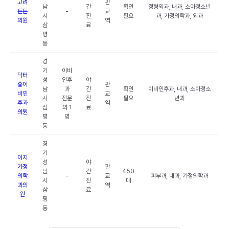
고려
판
남
간
확인
정형외과, 내과, 소아청소년
튼튼
-
교
시
진
필요
과, 가정의학과, 외과
의원
역
삼
료
평
동
경
기
이비
닥터
성
인후
야
홍이
판
남
과
간
확인
이비인후과, 내과, 소아청소
비인
교
시
전문
진
필요
년과
후과
역
삼
의 1
료
의원
평
명
동
경
기
이지
성
야
가정
판
남
간
450
의학
-
교
피부과, 내과, 가정의학과
시
진
대
과의
역
삼
료
원
평
동