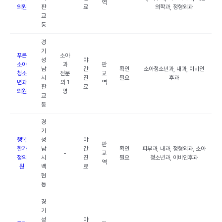
역
의원
판
료
의학과, 정형외과
교
동
경
기
푸른
소아
성
야
소아
과
판
남
간
확인
소아청소년과, 내과, 이비인
청소
전문
교
시
진
필요
후과
년과
의 1
역
판
료
의원
명
교
동
경
기
행복
성
야
판
한가
남
간
확인
피부과, 내과, 정형외과, 소아
-
교
정의
시
진
필요
청소년과, 이비인후과
역
원
백
료
현
동
경
기
성
야