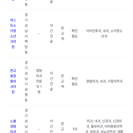
료
동
경
퍼스
기
트소
성
야
판
아청
남
간
확인
이비인후과, 내과, 소아청소
-
교
소년
시
진
필요
년과
역
과의
백
료
원
현
동
경
기
판교
정형
성
야
봉정
외과
판
남
간
확인
형외
전문
교
정형외과, 내과, 가정의학과
시
진
필요
과의
의 1
역
삼
료
원
명
평
동
경
기
노블
성
야
외과, 내과, 신경과, 신경외
판
정형
남
간
과, 흉부외과, 마취통증의학
-
교
1대
외과
시
진
과, 피부과, 비뇨의학과, 재활