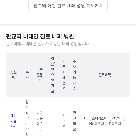
판교역 야간 진료 내과 병원 더보기
판교역 비대면 진료 내과 병원
판교역에서 비대면 진료가 가능한 내과 병원입니다.
야
인
주
간/
근
차
내과
일
병원
주
지
가
전문
요
진료과목
명
소
하
능
의
일
철
대
진
역
수
료
경
기
성
내과
확
메디
판
남
전문
인
내과, 소아청소년과, 산부인과,
피움
-
교
시
의 8
필
영상의학과, 가정의학과
의원
역
삼
명
요
평