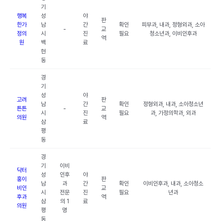
기
행복
성
야
판
한가
남
간
확인
피부과, 내과, 정형외과, 소아
-
교
정의
시
진
필요
청소년과, 이비인후과
역
원
백
료
현
동
경
기
성
야
고려
판
남
간
확인
정형외과, 내과, 소아청소년
튼튼
-
교
시
진
필요
과, 가정의학과, 외과
의원
역
삼
료
평
동
경
기
이비
닥터
성
인후
야
홍이
판
남
과
간
확인
이비인후과, 내과, 소아청소
비인
교
시
전문
진
필요
년과
후과
역
삼
의 1
료
의원
평
명
동