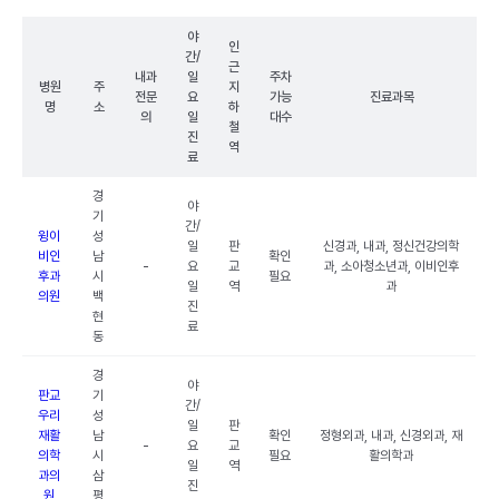
야
인
간/
근
내과
일
주차
병원
주
지
전문
요
가능
진료과목
명
소
하
의
일
대수
철
진
역
료
경
야
기
간/
윙이
성
일
판
신경과, 내과, 정신건강의학
비인
남
확인
-
요
교
과, 소아청소년과, 이비인후
후과
시
필요
일
역
과
의원
백
진
현
료
동
경
야
판교
기
간/
우리
성
일
판
재활
남
확인
정형외과, 내과, 신경외과, 재
-
요
교
의학
시
필요
활의학과
일
역
과의
삼
진
원
평