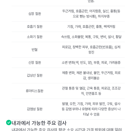
있음.
두근거림, 호흡곤란, 어지럼증, 실신, 흉통(등
심장 질환
으로 뻗는 방사통), 하지부종
호흡기 질환
기침, 가래, 호흡곤란, 흉통, 쌕색거림
소화기 질환
속쓰림, 소화불량, 복통, 구토, 변비, 설사, 황달
피로감, 창백한 피부, 호흡곤란(빈호흡), 심계
빈혈
항진
신장 질환
소변 변화(색, 빈도, 양), 부종, 피로, 가려움증
체중 변화, 체온 불내성, 불안, 두근거림, 피로
갑상선 질환
감, 생리불순
관절 통증 및 열감, 근육 통증, 피로감, 조조강
류마티스질환
직, 안면홍조 등
발열, 오한, 기침, 가래, 피부 발진, 구토, 설사
감염성 질환
등 감염 부위나 유형에 따라 다양한 증상이 나
타날 수 있음
내과에서 가능한 주요 검사
내과에서 가능한 주요 검사의 평균 소요 시간과 가격 범위에 대해 알려