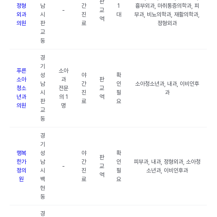
판
정형
남
간
1
흉부외과, 마취통증의학과, 피
-
교
외과
시
진
대
부과, 비뇨의학과, 재활의학과,
역
의원
판
료
정형외과
교
동
경
기
푸른
소아
성
야
확
소아
과
판
남
간
인
소아청소년과, 내과, 이비인후
청소
전문
교
시
진
필
과
년과
의 1
역
판
료
요
의원
명
교
동
경
기
행복
성
야
확
판
한가
남
간
인
피부과, 내과, 정형외과, 소아청
-
교
정의
시
진
필
소년과, 이비인후과
역
원
백
료
요
현
동
경