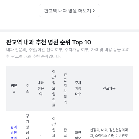
판교역 내과 병원 더보기
판교역 내과 추천 병원 순위 Top 10
내과 전문의, 주말/야간 진료 여부, 주차가능 여부, 가격 및 비용 등을 고려
한 판교역 내과 추천 순위입니다.
야
인
간/
근
내과
일
주차
병원
주
지
전문
요
가능
진료과목
명
소
하
의
일
대수
철
진
역
료
경
야
기
간/
윙이
성
일
판
신경과, 내과, 정신건강의학
비인
남
확인
-
요
교
과, 소아청소년과, 이비인후
후과
시
필요