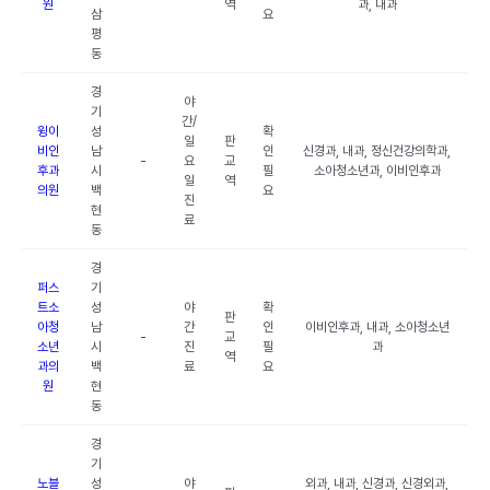
원
역
과, 내과
삼
요
평
동
경
야
기
간/
윙이
성
확
일
판
비인
남
인
신경과, 내과, 정신건강의학과,
-
요
교
후과
시
필
소아청소년과, 이비인후과
일
역
의원
백
요
진
현
료
동
경
퍼스
기
트소
성
야
확
판
아청
남
간
인
이비인후과, 내과, 소아청소년
-
교
소년
시
진
필
과
역
과의
백
료
요
원
현
동
경
기
노블
성
야
외과, 내과, 신경과, 신경외과,