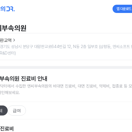
앱 다운로드
씨부속의원
판교역
경기도 성남시 분당구 대왕판교로644번길 12, N동 2층 일부호 (삼평동, 엔씨소프트
R&D센터)
부속의원
진료비 안내
닥터에서 수집한
엔씨부속의원
의 비대면 진료비, 대면 진료비, 약제비, 접종료 등 
확인해보세요.
체
급여
 진료비