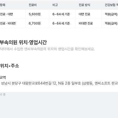
 항목
진료비
비고
진료 방식
건강보험 
진료 · 대면
5,600원
6~64세 기준
대면 진료
적용(급여)
진료 · 비대면
6,700원
6~64세 기준
비대면 진료
적용(급여)
부속의원
위치·영업시간
닥터에서 수집한
엔씨부속의원
의 위치와 영업시간을 확인해보세요.
 위치•주소
교역
 성남시 분당구 대왕판교로644번길 12, N동 2층 일부호 (삼평동, 엔씨소프트 판교
비 중