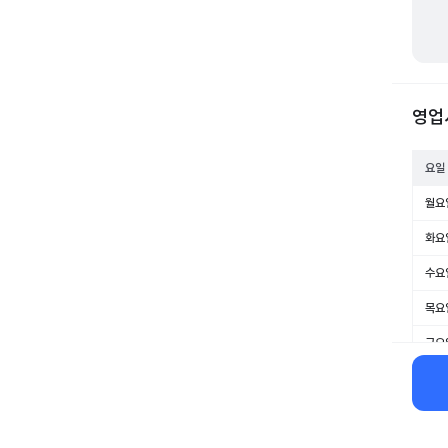
영업
요일
월요
화요
수요
목요
금요
토요
일요