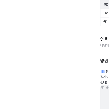
진료
급여 
급여 
엔씨
나만의
병원
판
경기도
센터)
지도 준