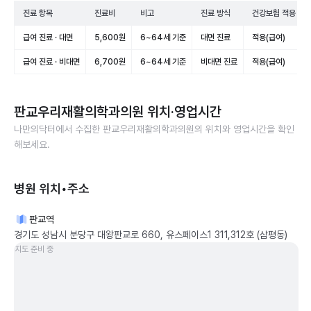
진료 항목
진료비
비고
진료 방식
건강보험 적용
급여 진료 · 대면
5,600원
6~64세 기준
대면 진료
적용(급여)
급여 진료 · 비대면
6,700원
6~64세 기준
비대면 진료
적용(급여)
판교우리재활의학과의원
위치·영업시간
나만의닥터에서 수집한
판교우리재활의학과의원
의 위치와 영업시간을 확인
해보세요.
병원 위치•주소
판교역
경기도 성남시 분당구 대왕판교로 660, 유스페이스1 311,312호 (삼평동)
지도 준비 중