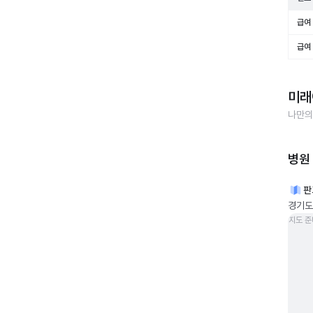
급여 
급여 
미래
나만의
병원
판
경기도
지도 준