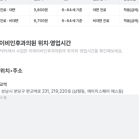
진료 · 대면
5,600원
6~64세 기준
대면 진료
적용(급여)
진료 · 비대면
6,700원
6~64세 기준
비대면 진료
적용(급여)
이비인후과의원
위치·영업시간
닥터에서 수집한
미래이비인후과의원
의 위치와 영업시간을 확인해보세요.
 위치•주소
교역
 성남시 분당구 판교역로 231, 219,220호 (삼평동, 에이치스퀘어 에스동)
비 중