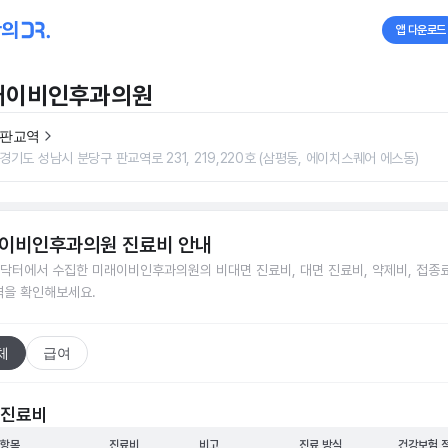
앱 다운로드
래이비인후과의원
판교역
경기도 성남시 분당구 판교역로 231, 219,220호 (삼평동, 에이치스퀘어 에스동)
이비인후과의원
진료비 안내
닥터에서 수집한
미래이비인후과의원
의 비대면 진료비, 대면 진료비, 약제비, 접종료
격을 확인해보세요.
체
급여
 진료비
 항목
진료비
비고
진료 방식
건강보험 