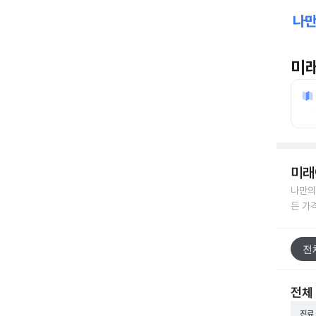
미
미래
나만의
든 가
전
전체
진료