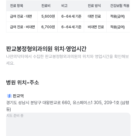
진료 항목
진료비
비고
진료 방식
건강보험 적용
급여 진료 · 대면
5,600원
6~64세 기준
대면 진료
적용(급여)
급여 진료 · 비대면
6,700원
6~64세 기준
비대면 진료
적용(급여)
판교봉정형외과의원
위치·영업시간
나만의닥터에서 수집한
판교봉정형외과의원
의 위치와 영업시간을 확인해보
세요.
병원 위치•주소
판교역
경기도 성남시 분당구 대왕판교로 660, 유스페이스1 305, 209-1호 (삼평
동)
지도 준비 중