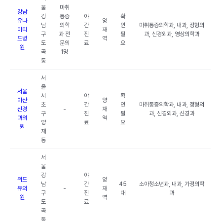
울
마취
강남
강
통증
야
확
유나
양
남
의학
간
인
마취통증의학과, 내과, 정형외
이티
재
구
과 전
진
필
과, 신경외과, 영상의학과
드병
역
도
문의
료
요
원
곡
1명
동
서
울
서울
서
야
확
아산
양
초
간
인
마취통증의학과, 내과, 정형외
신경
-
재
구
진
필
과, 신경외과, 신경과
과의
역
양
료
요
원
재
동
서
울
강
야
위드
양
남
간
45
소아청소년과, 내과, 가정의학
유의
-
재
구
진
대
과
원
역
도
료
곡
동