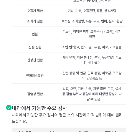
으로 뻗는 방사통), 하지부종
호흡기 질환
기침, 가래, 호흡곤란, 흉통, 쌕색거림
소화기 질환
속쓰림, 소화불량, 복통, 구토, 변비, 설사, 황달
피로감, 창백한 피부, 호흡곤란(빈호흡), 심계
빈혈
항진
신장 질환
소변 변화(색, 빈도, 양), 부종, 피로, 가려움증
체중 변화, 체온 불내성, 불안, 두근거림, 피로
갑상선 질환
감, 생리불순
관절 통증 및 열감, 근육 통증, 피로감, 조조강
류마티스질환
직, 안면홍조 등
발열, 오한, 기침, 가래, 피부 발진, 구토, 설사
감염성 질환
등 감염 부위나 유형에 따라 다양한 증상이 나
타날 수 있음
내과에서 가능한 주요 검사
내과에서 가능한 주요 검사의 평균 소요 시간과 가격 범위에 대해 알려
드릴게요.