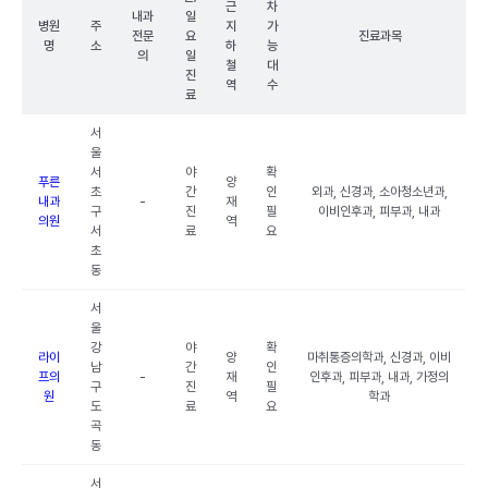
근
차
내과
일
병원
주
지
가
전문
요
진료과목
명
소
하
능
의
일
철
대
진
역
수
료
서
울
서
야
확
푸른
양
초
간
인
외과, 신경과, 소아청소년과,
내과
-
재
구
진
필
이비인후과, 피부과, 내과
의원
역
서
료
요
초
동
서
울
강
야
확
라이
양
마취통증의학과, 신경과, 이비
남
간
인
프의
-
재
인후과, 피부과, 내과, 가정의
구
진
필
원
역
학과
도
료
요
곡
동
서