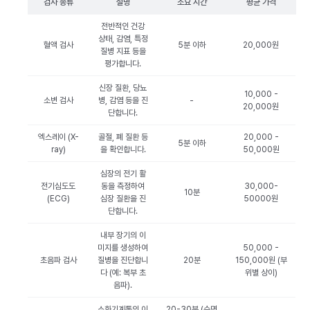
검사 종류
설명
소요 시간
평균 가격
전반적인 건강
상태, 감염, 특정
혈액 검사
5분 이하
20,000원
질병 지표 등을
평가합니다.
신장 질환, 당뇨
10,000 -
소변 검사
병, 감염 등을 진
-
20,000원
단합니다.
엑스레이 (X-
골절, 폐 질환 등
20,000 -
5분 이하
ray)
을 확인합니다.
50,000원
심장의 전기 활
전기심도도
동을 측정하여
30,000-
10분
(ECG)
심장 질환을 진
50000원
단합니다.
내부 장기의 이
미지를 생성하여
50,000 -
초음파 검사
질병을 진단합니
20분
150,000원 (부
다 (예: 복부 초
위별 상이)
음파).
소화기계통의 이
20-30분 (수면