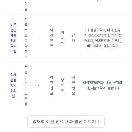
삼
동
서
바른
울
손연
서
야
마취통증의학과, 내과, 신경
양
세재
초
간
24
과, 정신건강의학과, 외과, 정
-
재
활의
구
진
대
형외과, 이비인후과, 피부과,
역
학과
양
료
비뇨의학과, 영상의학과
의원
재
동
서
울
양재
강
야
확
본정
양
남
간
인
마취통증의학과, 내과, 신경외
형외
-
재
구
진
필
과, 재활의학과, 정형외과
과의
역
도
료
요
원
곡
동
양재역 야간 진료 내과 병원 더보기