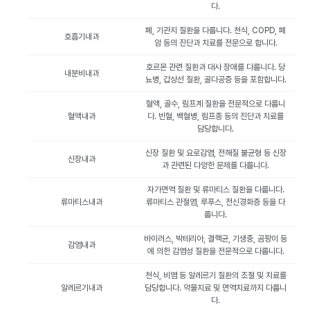
다.
폐, 기관지 질환을 다룹니다. 천식, COPD, 폐
호흡기내과
암 등의 진단과 치료를 전문으로 합니다.
호르몬 관련 질환과 대사 장애를 다룹니다. 당
내분비내과
뇨병, 갑상선 질환, 골다공증 등을 포함합니다.
혈액, 골수, 림프계 질환을 전문적으로 다룹니
혈액내과
다. 빈혈, 백혈병, 림프종 등의 진단과 치료를
담당합니다.
신장 질환 및 요로감염, 전해질 불균형 등 신장
신장내과
과 관련된 다양한 문제를 다룹니다.
자가면역 질환 및 류마티스 질환을 다룹니다.
류마티스내과
류마티스 관절염, 루푸스, 전신경화증 등을 다
룹니다.
바이러스, 박테리아, 결핵균, 기생충, 곰팡이 등
감염내과
에 의한 감염성 질환을 전문적으로 다룹니다.
천식, 비염 등 알레르기 질환의 조절 및 치료를
알레르기내과
담당합니다. 약물치료 및 면역치료까지 다룹니
다.