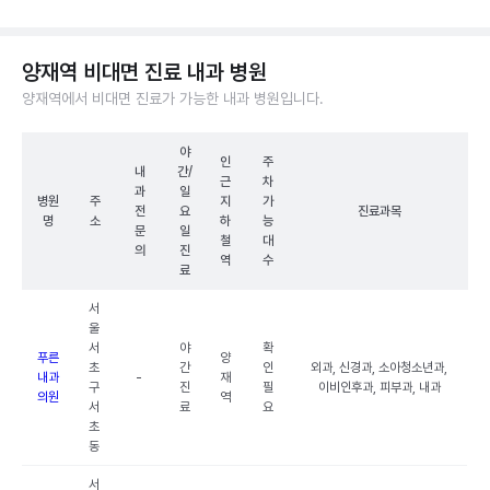
양재역 비대면 진료 내과 병원
양재역에서 비대면 진료가 가능한 내과 병원입니다.
야
인
주
내
간/
근
차
과
일
병원
주
지
가
전
요
진료과목
명
소
하
능
문
일
철
대
의
진
역
수
료
서
울
서
야
확
푸른
양
초
간
인
외과, 신경과, 소아청소년과,
내과
-
재
구
진
필
이비인후과, 피부과, 내과
의원
역
서
료
요
초
동
서