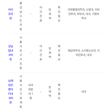
울
강
야
확
라이
양
마취통증의학과, 신경과, 이비
남
간
인
프의
-
재
인후과, 피부과, 내과, 가정의
구
진
필
원
역
학과
도
료
요
곡
동
서
울
강남
서
야
확
양
탑내
초
간
인
영상의학과, 소아청소년과, 이
-
재
과의
구
진
필
비인후과, 내과
역
원
서
료
요
초
동
서
남재
울
현프
서
내과
확
양
렌닥
초
전문
인
-
재
내과
터내
구
의 1
필
역
과의
양
명
요
원
재
동