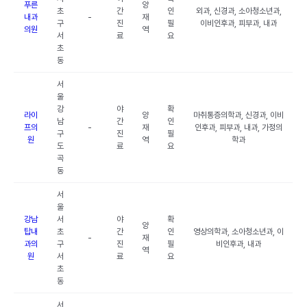
푸른
양
초
간
인
외과, 신경과, 소아청소년과,
내과
-
재
구
진
필
이비인후과, 피부과, 내과
의원
역
서
료
요
초
동
서
울
강
야
확
라이
양
마취통증의학과, 신경과, 이비
남
간
인
프의
-
재
인후과, 피부과, 내과, 가정의
구
진
필
원
역
학과
도
료
요
곡
동
서
울
강남
서
야
확
양
탑내
초
간
인
영상의학과, 소아청소년과, 이
-
재
과의
구
진
필
비인후과, 내과
역
원
서
료
요
초
동
서