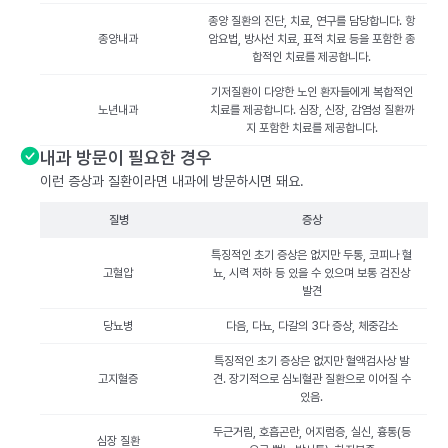
종양 질환의 진단, 치료, 연구를 담당합니다. 항
종양내과
암요법, 방사선 치료, 표적 치료 등을 포함한 종
합적인 치료를 제공합니다.
기저질환이 다양한 노인 환자들에게 복합적인
노년내과
치료를 제공합니다. 심장, 신장, 감염성 질환까
지 포함한 치료를 제공합니다.
내과 방문이 필요한 경우
이런 증상과 질환이라면 내과에 방문하시면 돼요.
질병
증상
특징적인 초기 증상은 없지만 두통, 코피나 혈
고혈압
뇨, 시력 저하 등 있을 수 있으며 보통 검진상
발견
당뇨병
다음, 다뇨, 다갈의 3다 증상, 체중감소
특징적인 초기 증상은 없지만 혈액검사상 발
고지혈증
견. 장기적으로 심뇌혈관 질환으로 이어질 수
있음.
두근거림, 호흡곤란, 어지럼증, 실신, 흉통(등
심장 질환