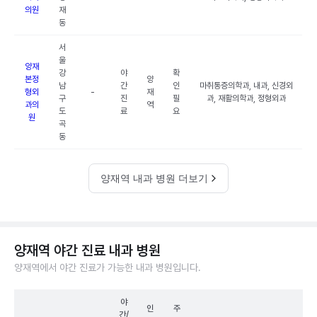
의원
재
동
서
울
양재
강
야
확
본정
양
남
간
인
마취통증의학과, 내과, 신경외
형외
-
재
구
진
필
과, 재활의학과, 정형외과
과의
역
도
료
요
원
곡
동
양재역 내과 병원 더보기
양재역 야간 진료 내과 병원
양재역에서 야간 진료가 가능한 내과 병원입니다.
야
인
주
간/