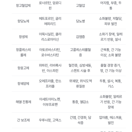
로사르탄, 암로디
어지럼, 부종, 두
항고혈압제
고혈압
핀
통
메트포르민, 글리
소화불량, 저혈당,
항당뇨제
당뇨병
메피리드
피부 발진
아목시실린, 클라
소화기 장애, 알레
항생제
감염증
리스로마이신
르기 반응, 설사
항콜레스테
아토르바스타틴,
고콜레스테롤혈
근육통, 간 기능
롤제
로수바스타틴
증
이상, 소화 불량
와파린, 리바록사
혈전증, 심방세동,
출혈 경향 증가,
항응고제
반, 아스피린
스텐트 시술 후
멍, 간 기능 이상
오메프라졸, 란소
위궤양, 위식도역
두통, 설사, 복통,
항궤양제
프라졸
류질환
가스
소화불량, 알레르
아세트아미노펜,
해열 진통제
통증, 열감소
기 반응, 간 기능
이부프로펜
장애
간염, 간경화, 담
입마름, 메스꺼움,
간 보조제
우루사정, 고덱스
석증
발진