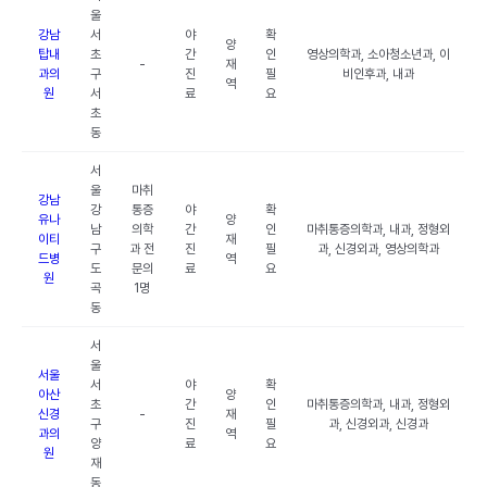
울
강남
서
야
확
양
탑내
초
간
인
영상의학과, 소아청소년과, 이
-
재
과의
구
진
필
비인후과, 내과
역
원
서
료
요
초
동
서
울
마취
강남
강
통증
야
확
유나
양
남
의학
간
인
마취통증의학과, 내과, 정형외
이티
재
구
과 전
진
필
과, 신경외과, 영상의학과
드병
역
도
문의
료
요
원
곡
1명
동
서
울
서울
서
야
확
아산
양
초
간
인
마취통증의학과, 내과, 정형외
신경
-
재
구
진
필
과, 신경외과, 신경과
과의
역
양
료
요
원
재
동