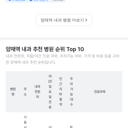
양재역 내과 병원 더보기
양재역 내과 추천 병원 순위 Top 10
내과 전문의, 주말/야간 진료 여부, 주차가능 여부, 가격 및 비용 등을 고려
한 양재역 내과 추천 순위입니다.
야
인
주
간/
근
차
내과
일
병원
주
지
가
전문
요
진료과목
명
소
하
능
의
일
철
대
진
역
수
료
서
울
서
야
확