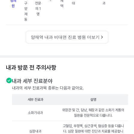
정의
-
재
구
전문
대
과
원
역
양
의 1
재
명
동
양재역 내과 비대면 진료 병원 더보기
내과 방문 전 주의사항
내과 세부 진료분야
내과의 세부 진료과목 종류는 다음과 같아요.
세부 진료과
설명
위장관 및 간, 담낭, 췌장과 같은 소화기 계통의
소화기내과
질환을 전문적으로 다룹니다.
고혈압, 부정맥, 심근경색, 협심증 등을 다룹니
심장내과
다. 심장 질환에 대한 진단과 치료를 제공합니