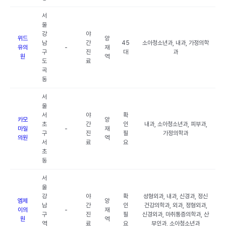
서
울
강
야
위드
양
남
간
45
소아청소년과, 내과, 가정의학
유의
-
재
구
진
대
과
원
역
도
료
곡
동
서
울
서
야
확
카모
양
초
간
인
내과, 소아청소년과, 피부과,
마일
-
재
구
진
필
가정의학과
의원
역
서
료
요
초
동
서
울
강
야
확
성형외과, 내과, 신경과, 정신
엠제
양
남
간
인
건강의학과, 외과, 정형외과,
이의
-
재
구
진
필
신경외과, 마취통증의학과, 산
원
역
역
료
요
부인과, 소아청소년과