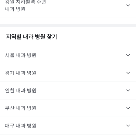
강원
지하철역 주변
내과
병원
지역별
내과
병원 찾기
서울
내과
병원
경기
내과
병원
인천
내과
병원
부산
내과
병원
대구
내과
병원