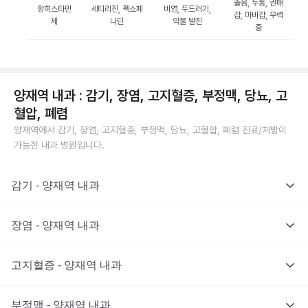
졸음, 두통, 권태
항히스타민
세티리진, 펙소페
비염, 두드러기,
감, 마비감, 무력
제
나딘
약물 발진
증
양재역 내과 : 감기, 장염, 고지혈증, 부정맥, 당뇨, 고
혈압, 폐렴
양재역에서 감기, 장염, 고지혈증, 부정맥, 당뇨, 고혈압, 폐렴 진료/처방이
가능한 내과 병원입니다.
감기 - 양재역 내과
장염 - 양재역 내과
고지혈증 - 양재역 내과
부정맥 - 양재역 내과