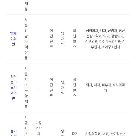
재
동
서
울
강
야
확
성형외과, 내과, 신경과, 정신
엠제
양
남
간
인
건강의학과, 외과, 정형외과,
이의
-
재
구
진
필
신경외과, 마취통증의학과, 산
원
역
역
료
요
부인과, 소아청소년과
삼
동
서
울
김현
서
야
확
중비
양
초
간
인
외과, 내과, 피부과, 비뇨의학
뇨기
-
재
구
진
필
과
과의
역
양
료
요
원
재
동
서
울
가정
서
의학
정가
양
초
과
122
가정의학과, 내과, 소아청소년