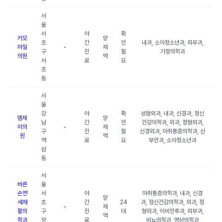
서
울
서
야
확
카모
양
초
간
인
내과, 소아청소년과, 피부과,
마일
-
재
구
진
필
가정의학과
의원
역
서
료
요
초
동
서
울
강
야
확
성형외과, 내과, 신경과, 정신
엠제
양
남
간
인
건강의학과, 외과, 정형외과,
이의
-
재
구
진
필
신경외과, 마취통증의학과, 산
원
역
역
료
요
부인과, 소아청소년과
삼
동
서
바른
울
손연
서
야
마취통증의학과, 내과, 신경
양
세재
초
간
24
과, 정신건강의학과, 외과, 정
-
재
활의
구
진
대
형외과, 이비인후과, 피부과,
역
학과
양
료
비뇨의학과, 영상의학과