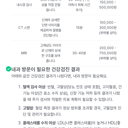
150,000 -
내시경 검사
상을 직접 관찰
마취시 회복 시간
500,000원
합니다.
추가)
신체의 상세한
100,000 -
단면 이미지를
CT 스캔
15분
300,000원
제공하여 질병을
(부위별 상이)
진단합니다.
고해상도 이미지
200,000 -
로 신체의 상세
MRI
30-40분
700,000원
한 구조를 보여
(부위별 상이)
줍니다.
내과 방문이 필요한 건강검진 결과
아래와 같은 건강검진 결과가 나왔다면, 내과 방문이 필요해요.
혈액 검사 이상
: 빈혈, 고혈당(당뇨 전조 상태 포함), 고지혈증, 간
기능 이상(간 효소 수치 상승), 신장 기능 저하 등의 결과가 나왔
을 때 추가 검사와 적절한 치료 계획이 필요할 수 있씁니다.
고혈압
: 혈압 측정 결과가 정상 범위를 초과할 경우, 고혈압의 진
단 및 관리가 필요합니다.
콜레스테롤 수치 이상
: LDL(나쁜 콜레스테롤)이 높거나 HDL(좋