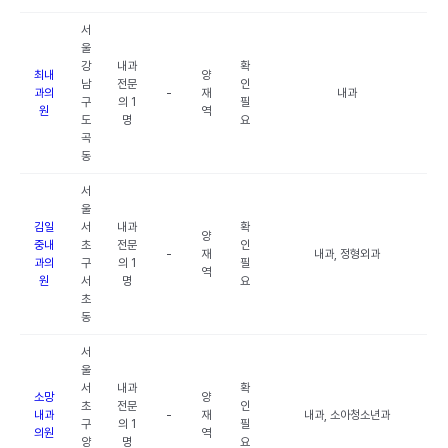
서
울
강
내과
확
최내
양
남
전문
인
과의
-
재
내과
구
의 1
필
원
역
도
명
요
곡
동
서
울
김일
서
내과
확
양
중내
초
전문
인
-
재
내과, 정형외과
과의
구
의 1
필
역
원
서
명
요
초
동
서
울
서
내과
확
소망
양
초
전문
인
내과
-
재
내과, 소아청소년과
구
의 1
필
의원
역
양
명
요