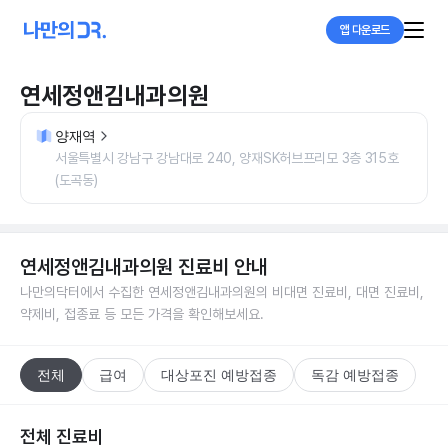
앱 다운로드
연세정앤김내과의원
양재역
서울특별시 강남구 강남대로 240, 양재SK허브프리모 3층 315호
(도곡동)
연세정앤김내과의원
진료비 안내
나만의닥터에서 수집한
연세정앤김내과의원
의 비대면 진료비, 대면 진료비,
약제비, 접종료 등 모든 가격을 확인해보세요.
전체
급여
대상포진 예방접종
독감 예방접종
전체 진료비