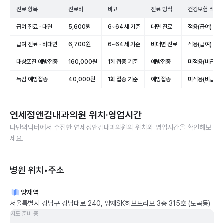
진료 항목
진료비
비고
진료 방식
건강보험 적용
급여 진료 · 대면
5,600원
6~64세 기준
대면 진료
적용(급여)
급여 진료 · 비대면
6,700원
6~64세 기준
비대면 진료
적용(급여)
대상포진 예방접종
160,000원
1회 접종 기준
예방접종
미적용(비급여)
독감 예방접종
40,000원
1회 접종 기준
예방접종
미적용(비급여)
연세정앤김내과의원
위치·영업시간
나만의닥터에서 수집한
연세정앤김내과의원
의 위치와 영업시간을 확인해보
세요.
병원 위치•주소
양재역
서울특별시 강남구 강남대로 240, 양재SK허브프리모 3층 315호 (도곡동)
지도 준비 중