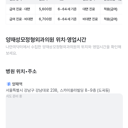
급여 진료 · 대면
5,600원
6~64세 기준
대면 진료
적용(급여)
급여 진료 · 비대면
6,700원
6~64세 기준
비대면 진료
적용(급여)
양재성모정형외과의원
위치·영업시간
나만의닥터에서 수집한
양재성모정형외과의원
의 위치와 영업시간을 확인해
보세요.
병원 위치•주소
양재역
서울특별시 강남구 강남대로 238, 스카이쏠라빌딩 8~9층 (도곡동)
지도 준비 중