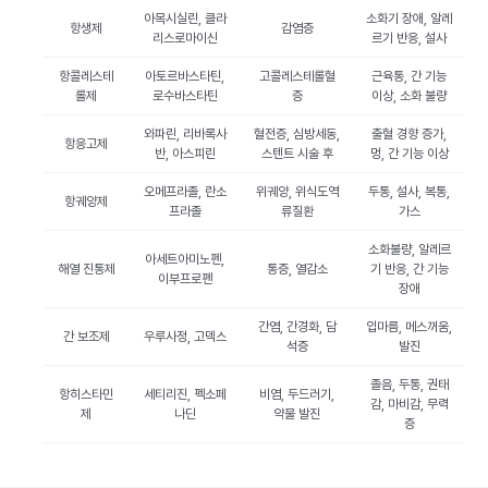
아목시실린, 클라
소화기 장애, 알레
항생제
감염증
리스로마이신
르기 반응, 설사
항콜레스테
아토르바스타틴,
고콜레스테롤혈
근육통, 간 기능
롤제
로수바스타틴
증
이상, 소화 불량
와파린, 리바록사
혈전증, 심방세동,
출혈 경향 증가,
항응고제
반, 아스피린
스텐트 시술 후
멍, 간 기능 이상
오메프라졸, 란소
위궤양, 위식도역
두통, 설사, 복통,
항궤양제
프라졸
류질환
가스
소화불량, 알레르
아세트아미노펜,
해열 진통제
통증, 열감소
기 반응, 간 기능
이부프로펜
장애
간염, 간경화, 담
입마름, 메스꺼움,
간 보조제
우루사정, 고덱스
석증
발진
졸음, 두통, 권태
항히스타민
세티리진, 펙소페
비염, 두드러기,
감, 마비감, 무력
제
나딘
약물 발진
증