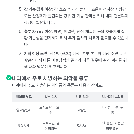
습니다.
간 기능 검사 이상
: 간 효소 수치가 높거나 초음파 검사상 지방간
또는 간경화가 발견되는 경우 간 기능 관리를 위해 내과 전문의의
상담이 필요합니다.
흉부 X-ray 이상
: 폐렴, 폐결핵, 만성 폐질환 등의 호흡기계 질
환 가능성을 평가하기 위해 추가 검사와 치료가 필요할 수 있습니
다.
기타 이상 소견
: 심전도(ECG) 이상, 복부 초음파 이상 소견 등 건
강검진에서 다른 비정상적인 결과가 나온 경우에 추가 검사를 위
해 내과 방문이 권고됩니다.
내과에서 주로 처방하는 의약품 종류
내과에서 주로 처방하는 의약품의 종류는 다음과 같아요.
의약품 분류
성분 예시
치료 질환
일반적인 부작용
로사르탄, 암로디
어지럼, 부종, 두
항고혈압제
고혈압
핀
통
메트포르민, 글리
소화불량, 저혈당,
항당뇨제
당뇨병
메피리드
피부 발진