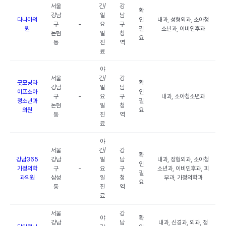
서울
간/
강
확
강남
일
남
다나아의
인
내과, 성형외과, 소아청
구
-
요
구
원
필
소년과, 이비인후과
논현
일
청
요
동
진
역
료
야
서울
간/
강
굿모닝라
확
강남
일
남
이프소아
인
구
-
요
구
내과, 소아청소년과
청소년과
필
논현
일
청
의원
요
동
진
역
료
야
서울
간/
강
확
강남365
강남
일
남
내과, 정형외과, 소아청
인
가정의학
구
-
요
구
소년과, 이비인후과, 피
필
과의원
삼성
일
청
부과, 가정의학과
요
동
진
역
료
서울
강
야
확
강남
남
내과, 신경과, 외과, 정