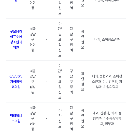
원
필
소년과, 이비인후과
논현
일
청
요
동
진
역
료
야
서울
간/
강
굿모닝라
확
강남
일
남
이프소아
인
구
-
요
구
내과, 소아청소년과
청소년과
필
논현
일
청
의원
요
동
진
역
료
야
서울
간/
강
확
강남365
강남
일
남
내과, 정형외과, 소아청
인
가정의학
구
-
요
구
소년과, 이비인후과, 피
필
과의원
삼성
일
청
부과, 가정의학과
요
동
진
역
료
서울
강
야
확
강남
남
내과, 신경과, 외과, 정
닥터웰니
간
인
구
-
구
형외과, 마취통증의학
스의원
진
필
삼성
청
과, 피부과
료
요
동
역