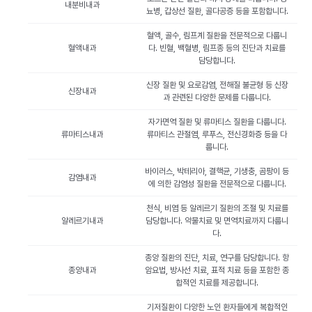
내분비내과
뇨병, 갑상선 질환, 골다공증 등을 포함합니다.
혈액, 골수, 림프계 질환을 전문적으로 다룹니
혈액내과
다. 빈혈, 백혈병, 림프종 등의 진단과 치료를
담당합니다.
신장 질환 및 요로감염, 전해질 불균형 등 신장
신장내과
과 관련된 다양한 문제를 다룹니다.
자가면역 질환 및 류마티스 질환을 다룹니다.
류마티스내과
류마티스 관절염, 루푸스, 전신경화증 등을 다
룹니다.
바이러스, 박테리아, 결핵균, 기생충, 곰팡이 등
감염내과
에 의한 감염성 질환을 전문적으로 다룹니다.
천식, 비염 등 알레르기 질환의 조절 및 치료를
알레르기내과
담당합니다. 약물치료 및 면역치료까지 다룹니
다.
종양 질환의 진단, 치료, 연구를 담당합니다. 항
종양내과
암요법, 방사선 치료, 표적 치료 등을 포함한 종
합적인 치료를 제공합니다.
기저질환이 다양한 노인 환자들에게 복합적인