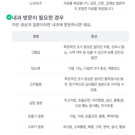
노년내과
치료를 제공합니다. 심장, 신장, 감염성 질환까
지 포함한 치료를 제공합니다.
내과 방문이 필요한 경우
이런 증상과 질환이라면 내과에 방문하시면 돼요.
질병
증상
특징적인 초기 증상은 없지만 두통, 코피나 혈
고혈압
뇨, 시력 저하 등 있을 수 있으며 보통 검진상
발견
당뇨병
다음, 다뇨, 다갈의 3다 증상, 체중감소
특징적인 초기 증상은 없지만 혈액검사상 발
고지혈증
견. 장기적으로 심뇌혈관 질환으로 이어질 수
있음.
두근거림, 호흡곤란, 어지럼증, 실신, 흉통(등
심장 질환
으로 뻗는 방사통), 하지부종
호흡기 질환
기침, 가래, 호흡곤란, 흉통, 쌕색거림
소화기 질환
속쓰림, 소화불량, 복통, 구토, 변비, 설사, 황달