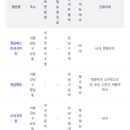
과
일
지
가
병원명
주소
전
요
진료과목
하
능
문
일
철
대
의
진
역
수
료
내
서울
과
강
청담베스
강남
전
남
15
트내과의
구
문
-
구
내과, 정형외과
대
원
논현
의
청
동
4
역
명
서울
강
확
강남
남
정형외과, 소아청소년
인
청담병원
구
-
-
구
과, 내과, 신경과, 재활의
필
청담
청
학과
요
동
역
내
서울
강
과
확
강남
남
신내과의
전
인
구
-
구
내과
원
문
필
논현
청
의
요
동
역