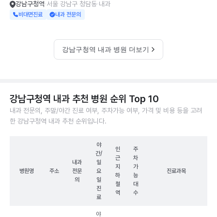
강남구청역
서울 강남구 청담동
내과
비대면진료
내과 전문의
강남구청역 내과 병원 더보기
강남구청역 내과 추천 병원 순위 Top 10
내과 전문의, 주말/야간 진료 여부, 주차가능 여부, 가격 및 비용 등을 고려
한 강남구청역 내과 추천 순위입니다.
야
인
주
간/
근
차
내과
일
지
가
병원명
주소
전문
요
진료과목
하
능
의
일
철
대
진
역
수
료
야