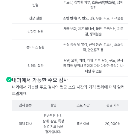
피로감, 창백한 피부, 호흡곤란(빈호흡), 심계
빈혈
항진
신장 질환
소변 변화(색, 빈도, 양), 부종, 피로, 가려움증
체중 변화, 체온 불내성, 불안, 두근거림, 피로
갑상선 질환
감, 생리불순
관절 통증 및 열감, 근육 통증, 피로감, 조조강
류마티스질환
직, 안면홍조 등
발열, 오한, 기침, 가래, 피부 발진, 구토, 설사
감염성 질환
등 감염 부위나 유형에 따라 다양한 증상이 나
타날 수 있음
내과에서 가능한 주요 검사
내과에서 가능한 주요 검사의 평균 소요 시간과 가격 범위에 대해 알려
드릴게요.
검사 종류
설명
소요 시간
평균 가격
전반적인 건강
상태, 감염, 특정
혈액 검사
5분 이하
20,000원
질병 지표 등을
평가합니다.