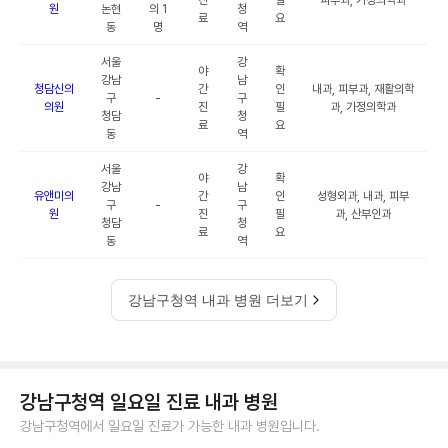
진
필
피부과, 가정의학과
원
논현
의 1
청
료
요
동
명
역
서울
강
야
확
강남
남
청담신의
간
인
내과, 피부과, 재활의학
구
-
구
의원
진
필
과, 가정의학과
청담
청
료
요
동
역
서울
강
야
확
강남
남
유앤미의
간
인
성형외과, 내과, 피부
구
-
구
원
진
필
과, 산부인과
청담
청
료
요
동
역
강남구청역 내과 병원 더보기
강남구청역 일요일 진료 내과 병원
강남구청역에서 일요일 진료가 가능한 내과 병원입니다.