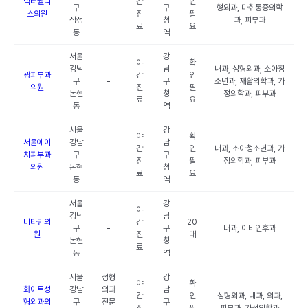
닥터웰니
간
인
구
-
구
형외과, 마취통증의학
스의원
진
필
삼성
청
과, 피부과
료
요
동
역
서울
강
야
확
강남
남
내과, 성형외과, 소아청
광피부과
간
인
구
-
구
소년과, 재활의학과, 가
의원
진
필
논현
청
정의학과, 피부과
료
요
동
역
서울
강
야
확
서울에이
강남
남
간
인
내과, 소아청소년과, 가
치피부과
구
-
구
진
필
정의학과, 피부과
의원
논현
청
료
요
동
역
서울
강
야
강남
남
비타민의
간
20
구
-
구
내과, 이비인후과
원
진
대
논현
청
료
동
역
서울
성형
강
야
확
화이트성
강남
외과
남
간
인
성형외과, 내과, 외과,
형외과의
구
전문
구