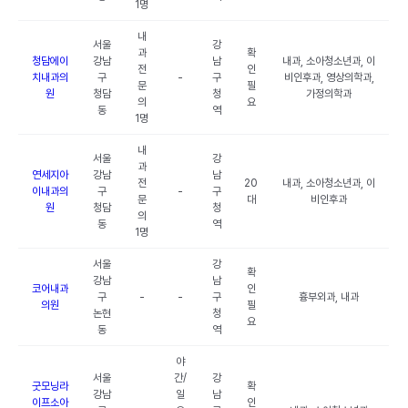
1명
내
서울
강
과
확
청담에이
강남
남
내과, 소아청소년과, 이
전
인
치내과의
구
-
구
비인후과, 영상의학과,
문
필
원
청담
청
가정의학과
의
요
동
역
1명
내
서울
강
과
연세지아
강남
남
전
20
내과, 소아청소년과, 이
이내과의
구
-
구
문
대
비인후과
원
청담
청
의
동
역
1명
서울
강
확
강남
남
코어내과
인
구
-
-
구
흉부외과, 내과
의원
필
논현
청
요
동
역
야
서울
간/
강
굿모닝라
확
강남
일
남
이프소아
인