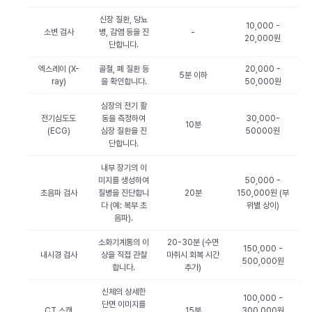
신장 질환, 당뇨
10,000 -
소변 검사
병, 감염 등을 진
-
20,000원
단합니다.
엑스레이 (X-
골절, 폐 질환 등
20,000 -
5분 이하
ray)
을 확인합니다.
50,000원
심장의 전기 활
전기심도도
동을 측정하여
30,000-
10분
(ECG)
심장 질환을 진
50000원
단합니다.
내부 장기의 이
미지를 생성하여
50,000 -
초음파 검사
질병을 진단합니
20분
150,000원 (부
다 (예: 복부 초
위별 상이)
음파).
소화기계통의 이
20-30분 (수면
150,000 -
내시경 검사
상을 직접 관찰
마취시 회복 시간
500,000원
합니다.
추가)
신체의 상세한
100,000 -
단면 이미지를
CT 스캔
15분
300,000원