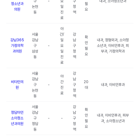
구
-
요
구
내과, 소아청소년과
청소년과
필
논현
일
청
의원
요
동
진
역
료
야
서울
간/
강
확
강남365
강남
일
남
내과, 정형외과, 소아청
인
가정의학
구
-
요
구
소년과, 이비인후과, 피
필
과의원
삼성
일
청
부과, 가정의학과
요
동
진
역
료
서울
강
야
강남
남
비타민의
간
20
구
-
구
내과, 이비인후과
원
진
대
논현
청
료
동
역
서울
강
확
청담마인
강남
남
인
내과, 이비인후과, 피부
소아청소
구
-
-
구
필
과, 소아청소년과
년과의원
청담
청
요
동
역