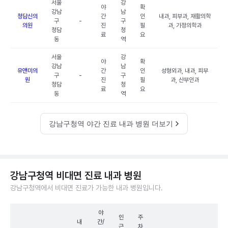
서울
강
야
확
강남
남
청담신의
간
인
내과, 피부과, 재활의학
구
-
구
의원
진
필
과, 가정의학과
청담
청
료
요
동
역
서울
강
야
확
강남
남
유앤미의
간
인
성형외과, 내과, 피부
구
-
구
원
진
필
과, 산부인과
청담
청
료
요
동
역
강남구청역 야간 진료 내과 병원 더보기
강남구청역 비대면 진료 내과 병원
강남구청역에서 비대면 진료가 가능한 내과 병원입니다.
야
인
주
내
간/
근
차