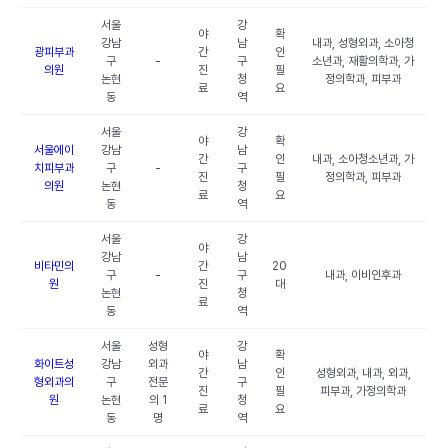
서울
강
야
확
강남
남
내과, 성형외과, 소아청
광피부과
간
인
구
-
구
소년과, 재활의학과, 가
의원
진
필
논현
청
정의학과, 피부과
료
요
동
역
서울
강
야
확
서울에이
강남
남
간
인
내과, 소아청소년과, 가
치피부과
구
-
구
진
필
정의학과, 피부과
의원
논현
청
료
요
동
역
서울
강
야
강남
남
비타민의
간
20
구
-
구
내과, 이비인후과
원
진
대
논현
청
료
동
역
서울
성형
강
야
확
화이트성
강남
외과
남
간
인
성형외과, 내과, 외과,
형외과의
구
전문
구
진
필
피부과, 가정의학과
원
논현
의 1
청
료
요
동
명
역