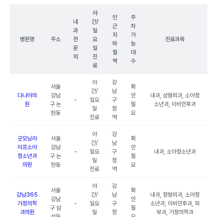
야
인
주
내
간/
근
차
과
일
지
가
병원명
주소
전
요
진료과목
하
능
문
일
철
대
의
진
역
수
료
야
강
서울
확
간/
남
다나아의
강남
인
내과, 성형외과, 소아청
-
일요
구
원
구 논
필
소년과, 이비인후과
일
청
현동
요
진료
역
야
강
굿모닝라
서울
확
간/
남
이프소아
강남
인
-
일요
구
내과, 소아청소년과
청소년과
구 논
필
일
청
의원
현동
요
진료
역
야
강
서울
확
강남365
간/
남
내과, 정형외과, 소아청
강남
인
가정의학
-
일요
구
소년과, 이비인후과, 피
구 삼
필
과의원
일
청
부과, 가정의학과
성동
요