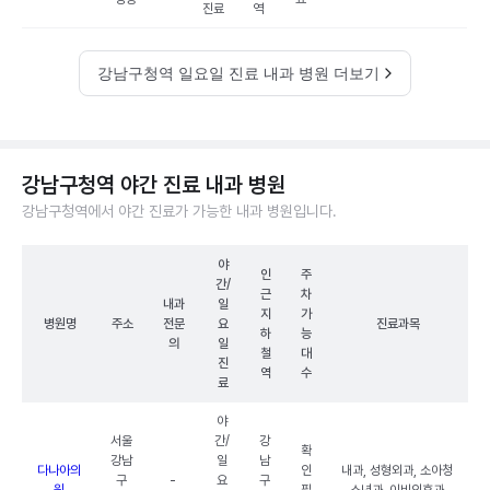
진료
역
강남구청역 일요일 진료 내과 병원 더보기
강남구청역 야간 진료 내과 병원
강남구청역에서 야간 진료가 가능한 내과 병원입니다.
야
인
주
간/
근
차
내과
일
지
가
병원명
주소
전문
요
진료과목
하
능
의
일
철
대
진
역
수
료
야
서울
간/
강
확
강남
일
남
다나아의
인
내과, 성형외과, 소아청
구
-
요
구