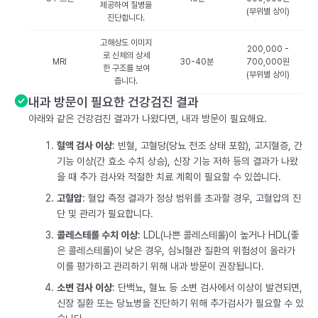
제공하여 질병을
(부위별 상이)
진단합니다.
고해상도 이미지
200,000 -
로 신체의 상세
MRI
30-40분
700,000원
한 구조를 보여
(부위별 상이)
줍니다.
내과 방문이 필요한 건강검진 결과
아래와 같은 건강검진 결과가 나왔다면, 내과 방문이 필요해요.
혈액 검사 이상
: 빈혈, 고혈당(당뇨 전조 상태 포함), 고지혈증, 간
기능 이상(간 효소 수치 상승), 신장 기능 저하 등의 결과가 나왔
을 때 추가 검사와 적절한 치료 계획이 필요할 수 있씁니다.
고혈압
: 혈압 측정 결과가 정상 범위를 초과할 경우, 고혈압의 진
단 및 관리가 필요합니다.
콜레스테롤 수치 이상
: LDL(나쁜 콜레스테롤)이 높거나 HDL(좋
은 콜레스테롤)이 낮은 경우, 심뇌혈관 질환의 위험성이 올라가
이를 평가하고 관리하기 위해 내과 방문이 권장됩니다.
소변 검사 이상
: 단백뇨, 혈뇨 등 소변 검사에서 이상이 발견되면,
신장 질환 또는 당뇨병을 진단하기 위해 추가검사가 필요할 수 있