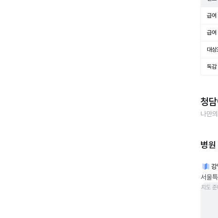
급여 
급여 
대상
독감
청담
나만의
병원
강
서울특별
지도 준