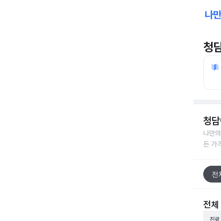
청
청담
나만의
든 가
전
전체
진료