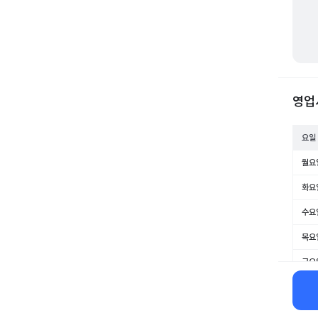
영업
요일
월요
화요
수요
목요
금요
토요
일요