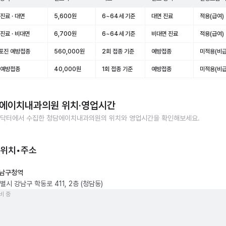
진료 · 대면
5,600원
6~64세 기준
대면 진료
적용(급여)
진료 · 비대면
6,700원
6~64세 기준
비대면 진료
적용(급여)
포진 예방접종
560,000원
2회 접종 기준
예방접종
미적용(비급
 예방접종
40,000원
1회 접종 기준
예방접종
미적용(비급
에이치내과의원
위치·영업시간
닥터에서 수집한
청담에이치내과의원
의 위치와 영업시간을 확인해보세요.
 위치•주소
남구청역
시 강남구 학동로 411, 2층 (청담동)
비 중