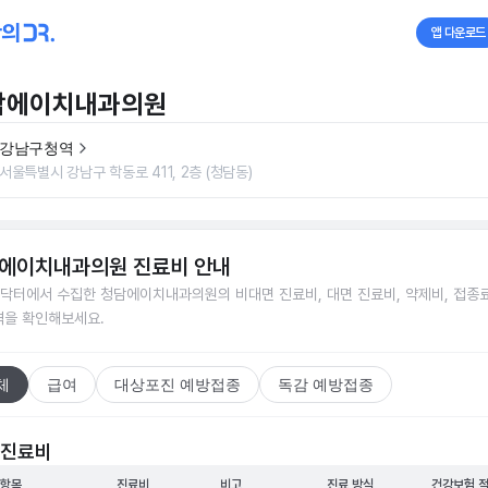
앱 다운로드
담에이치내과의원
강남구청역
서울특별시 강남구 학동로 411, 2층 (청담동)
에이치내과의원
진료비 안내
닥터에서 수집한
청담에이치내과의원
의 비대면 진료비, 대면 진료비, 약제비, 접종료
격을 확인해보세요.
체
급여
대상포진 예방접종
독감 예방접종
 진료비
 항목
진료비
비고
진료 방식
건강보험 