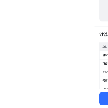
영업
요일
월요
화요
수요
목요
금요
토요
일요