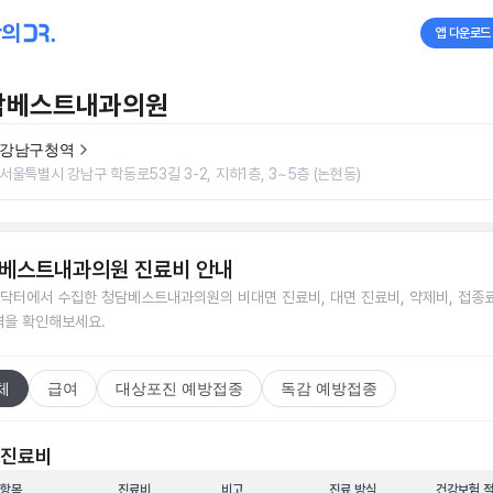
앱 다운로드
담베스트내과의원
강남구청역
서울특별시 강남구 학동로53길 3-2, 지하1층, 3~5층 (논현동)
베스트내과의원
진료비 안내
닥터에서 수집한
청담베스트내과의원
의 비대면 진료비, 대면 진료비, 약제비, 접종료
격을 확인해보세요.
체
급여
대상포진 예방접종
독감 예방접종
 진료비
 항목
진료비
비고
진료 방식
건강보험 