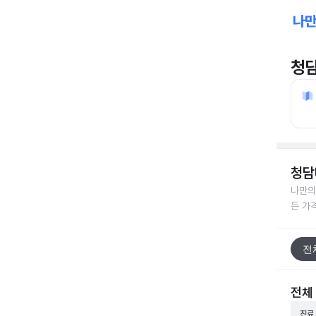
청
청담
나만의
든 가
전
전체
진료