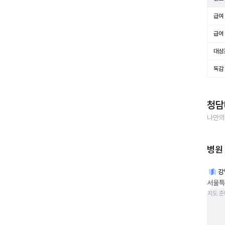
급여 
급여 
대상
독감
청담
나만의
병원
강
서울특별
지도 준