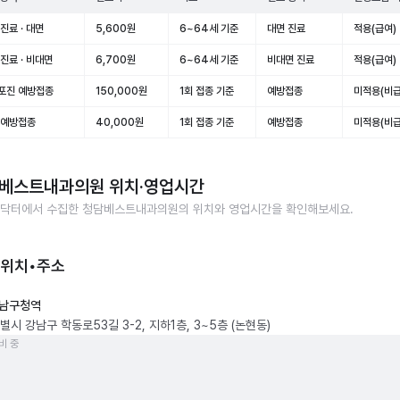
진료 · 대면
5,600원
6~64세 기준
대면 진료
적용(급여)
진료 · 비대면
6,700원
6~64세 기준
비대면 진료
적용(급여)
포진 예방접종
150,000원
1회 접종 기준
예방접종
미적용(비급
 예방접종
40,000원
1회 접종 기준
예방접종
미적용(비급
베스트내과의원
위치·영업시간
닥터에서 수집한
청담베스트내과의원
의 위치와 영업시간을 확인해보세요.
 위치•주소
남구청역
시 강남구 학동로53길 3-2, 지하1층, 3~5층 (논현동)
비 중