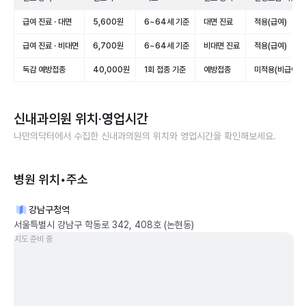
급여 진료 · 대면
5,600원
6~64세 기준
대면 진료
적용(급여)
급여 진료 · 비대면
6,700원
6~64세 기준
비대면 진료
적용(급여)
독감 예방접종
40,000원
1회 접종 기준
예방접종
미적용(비급여)
신내과의원
위치·영업시간
나만의닥터에서 수집한
신내과의원
의 위치와 영업시간을 확인해보세요.
병원 위치•주소
강남구청역
서울특별시 강남구 학동로 342, 408호 (논현동)
지도 준비 중