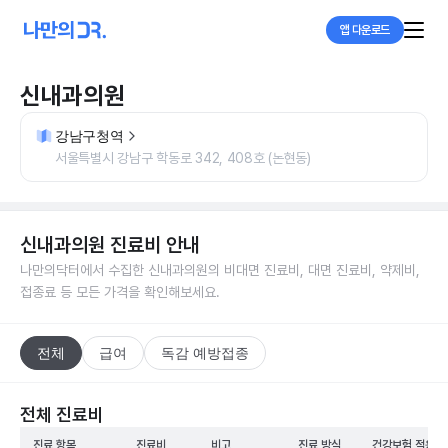
앱 다운로드
신내과의원
강남구청역
서울특별시 강남구 학동로 342, 408호 (논현동)
신내과의원
진료비 안내
나만의닥터에서 수집한
신내과의원
의 비대면 진료비, 대면 진료비, 약제비,
접종료 등 모든 가격을 확인해보세요.
전체
급여
독감 예방접종
전체 진료비
진료 항목
진료비
비고
진료 방식
건강보험 적용