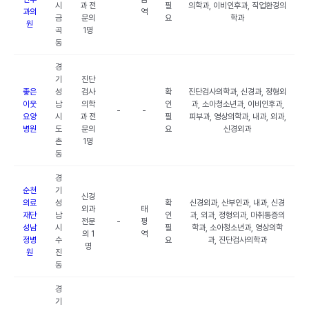
시
과 전
필
의학과, 이비인후과, 직업환경의
과의
역
금
문의
요
학과
원
곡
1명
동
경
기
진단
좋은
성
검사
확
진단검사의학과, 신경과, 정형외
이웃
남
의학
인
과, 소아청소년과, 이비인후과,
-
-
요양
시
과 전
필
피부과, 영상의학과, 내과, 외과,
병원
도
문의
요
신경외과
촌
1명
동
경
순천
기
신경
의료
성
확
신경외과, 산부인과, 내과, 신경
외과
태
재단
남
인
과, 외과, 정형외과, 마취통증의
전문
-
평
성남
시
필
학과, 소아청소년과, 영상의학
의 1
역
정병
수
요
과, 진단검사의학과
명
원
진
동
경
기