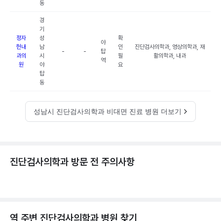
동
경
기
정자
성
확
야
헌내
남
인
진단검사의학과, 영상의학과, 재
-
-
탑
과의
시
필
활의학과, 내과
역
원
야
요
탑
동
성남시 진단검사의학과 비대면 진료 병원 더보기
진단검사의학과 방문 전 주의사항
역 주변
진단검사의학과
병원 찾기