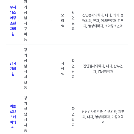
경
무지
기
개소
성
확
오
진단검사의학과, 내과, 외과, 정
아청
남
인
-
-
리
형외과, 안과, 이비인후과, 피부
소년
시
필
역
과, 영상의학과, 소아청소년과
과의
구
요
원
미
동
경
기
성
확
21세
서
남
인
진단검사의학과, 내과, 산부인
기의
-
-
현
시
필
과, 영상의학과
원
역
서
요
현
동
경
기
아폴
성
확
로헬
진단검사의학과, 신경외과, 피부
남
인
스케
-
-
-
과, 내과, 영상의학과, 가정의학
시
필
어의
과
시
요
원
흥