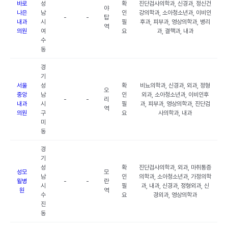
바로
성
확
진단검사의학과, 신경과, 정신건
야
나은
남
인
강의학과, 소아청소년과, 이비인
-
-
탑
내과
시
필
후과, 피부과, 영상의학과, 병리
역
의원
여
요
과, 결핵과, 내과
수
동
경
기
서울
성
확
비뇨의학과, 신경과, 외과, 정형
오
중앙
남
인
외과, 소아청소년과, 이비인후
-
-
리
내과
시
필
과, 피부과, 영상의학과, 진단검
역
의원
구
요
사의학과, 내과
미
동
경
기
성
확
진단검사의학과, 외과, 마취통증
성모
모
남
인
의학과, 소아청소년과, 가정의학
윌병
-
-
란
시
필
과, 내과, 신경과, 정형외과, 신
원
역
수
요
경외과, 영상의학과
진
동