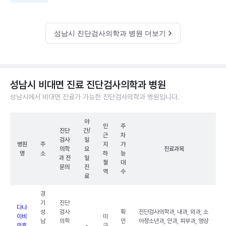
성남시 진단검사의학과 병원 더보기
성남시 비대면 진료 진단검사의학과 병원
성남시에서 비대면 진료가 가능한 진단검사의학과 병원입니다.
야
인
주
진단
간/
근
차
검사
일
병원
주
지
가
의학
요
진료과목
명
소
하
능
과 전
일
철
대
문의
진
역
수
료
경
기
진단
다나
성
검사
확
진단검사의학과, 내과, 외과, 소
이비
미
남
의학
인
아청소년과, 안과, 피부과, 영상
인후
-
금